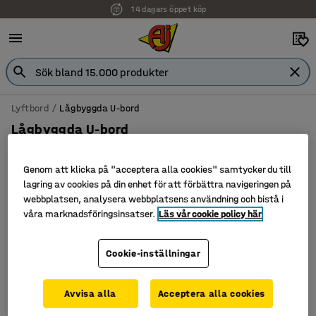
14 dagars öppet köp
Lyftbord
Lågbyggda U-bord
Lågbyggda U-bord
Genom att klicka på "acceptera alla cookies" samtycker du till
lagring av cookies på din enhet för att förbättra navigeringen på
Sortera
webbplatsen, analysera webbplatsens användning och bistå i
våra marknadsföringsinsatser.
Läs vår cookie policy här
1 produkter
Cookie-inställningar
Avvisa alla
Acceptera alla cookies