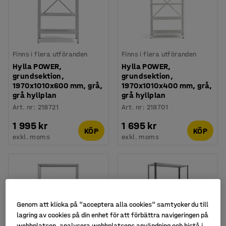
Finns i flera utföranden
Finns i flera utföranden
Hylla POWER,
Hylla POWER,
grundsektion,
grundsektion,
1970x1010x600 mm, grå,
1970x1010x400 mm, grå,
grå hyllplan
grå hyllplan
Art. nr
:
218721
Art. nr
:
218701
1 995 kr
1 695 kr
KÖP
KÖP
exkl. moms
exkl. moms
Genom att klicka på "acceptera alla cookies" samtycker du till
lagring av cookies på din enhet för att förbättra navigeringen på
webbplatsen, analysera webbplatsens användning och bistå i