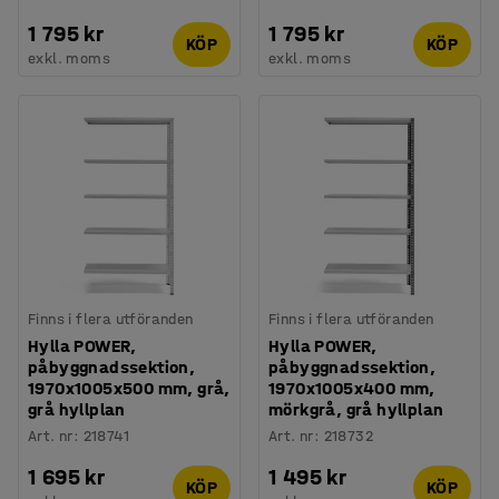
1 795 kr
1 795 kr
KÖP
KÖP
exkl. moms
exkl. moms
Finns i flera utföranden
Finns i flera utföranden
Hylla POWER,
Hylla POWER,
påbyggnadssektion,
påbyggnadssektion,
1970x1005x500 mm, grå,
1970x1005x400 mm,
grå hyllplan
mörkgrå, grå hyllplan
Art. nr
:
218741
Art. nr
:
218732
1 695 kr
1 495 kr
KÖP
KÖP