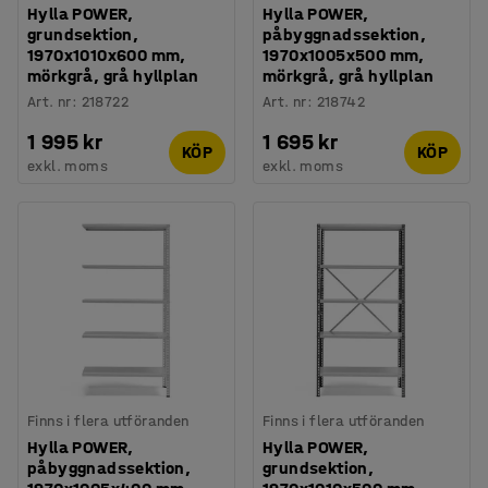
Hylla POWER,
Hylla POWER,
grundsektion,
påbyggnadssektion,
1970x1010x600 mm,
1970x1005x500 mm,
mörkgrå, grå hyllplan
mörkgrå, grå hyllplan
Art. nr
:
218722
Art. nr
:
218742
1 995 kr
1 695 kr
KÖP
KÖP
exkl. moms
exkl. moms
Finns i flera utföranden
Finns i flera utföranden
Hylla POWER,
Hylla POWER,
påbyggnadssektion,
grundsektion,