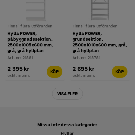
Finns i flera utföranden
Finns i flera utföranden
Hylla POWER,
Hylla POWER,
påbyggnadssektion,
grundsektion,
2500x1005x600 mm,
2500x1010x600 mm, grå,
grå, grå hyllplan
grå hyllplan
Art. nr
:
218811
Art. nr
:
218781
2 395 kr
2 695 kr
KÖP
KÖP
exkl. moms
exkl. moms
VISA FLER
Missa inte dessa kategorier
Hyllor