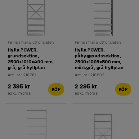
Finns i flera utföranden
Finns i flera utföranden
Hylla POWER,
Hylla POWER,
grundsektion,
påbyggnadssektion,
2500x1010x400 mm,
2500x1005x500 mm,
grå, grå hyllplan
mörkgrå, grå hyllplan
Art. nr
:
218761
Art. nr
:
218802
2 395 kr
2 295 kr
KÖP
KÖP
exkl. moms
exkl. moms