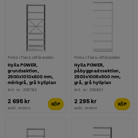
Finns i flera utföranden
Finns i flera utföranden
Hylla POWER,
Hylla POWER,
grundsektion,
påbyggnadssektion,
2500x1010x600 mm,
2500x1005x500 mm,
mörkgrå, grå hyllplan
grå, grå hyllplan
Art. nr
:
218782
Art. nr
:
218801
2 695 kr
2 295 kr
KÖP
KÖP
exkl. moms
exkl. moms