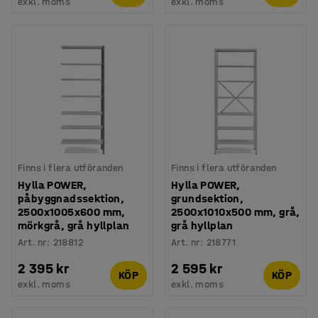
exkl. moms
exkl. moms
Finns i flera utföranden
Finns i flera utföranden
Hylla POWER,
Hylla POWER,
påbyggnadssektion,
grundsektion,
2500x1005x600 mm,
2500x1010x500 mm, grå,
mörkgrå, grå hyllplan
grå hyllplan
Art. nr
:
218812
Art. nr
:
218771
2 395 kr
2 595 kr
KÖP
KÖP
exkl. moms
exkl. moms