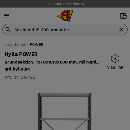
Faktura för företag
Lagerhyllor
POWER
Hylla POWER
Grundsektion, 1970x1010x600 mm, mörkgrå,
Visa i AR
grå hyllplan
Art. nr
:
218722