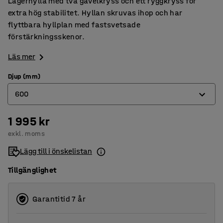
Lagerhylla med två gavelkryss och ett ryggkryss för
extra hög stabilitet. Hyllan skruvas ihop och har
flyttbara hyllplan med fastsvetsade
förstärkningsskenor.
Läs mer
Djup (mm)
600
1 995 kr
400
exkl. moms
500
Lägg till i önskelistan
600
Tillgänglighet
Garantitid 7 år