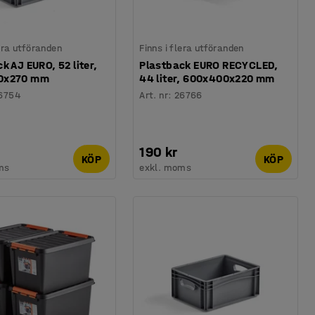
lera utföranden
Finns i flera utföranden
k AJ EURO, 52 liter,
Plastback EURO RECYCLED,
0x270 mm
44 liter, 600x400x220 mm
6754
Art. nr
:
26766
190 kr
KÖP
KÖP
ms
exkl. moms