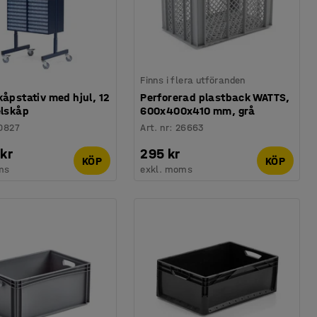
Finns i flera utföranden
kåpstativ med hjul, 12
Perforerad plastback WATTS,
elskåp
600x400x410 mm, grå
0827
Art. nr
:
26663
 kr
295 kr
KÖP
KÖP
ms
exkl. moms