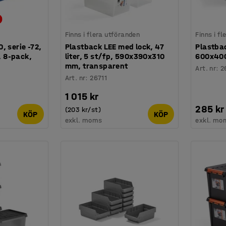
Finns i flera utföranden
Finns i f
, serie -72,
Plastback LEE med lock, 47
Plastbac
 8-pack,
liter, 5 st/fp, 590x390x310
600x40
mm, transparent
Art. nr
:
2
Art. nr
:
26711
1 015 kr
285 kr
(203 kr/st)
KÖP
KÖP
exkl. moms
exkl. mo