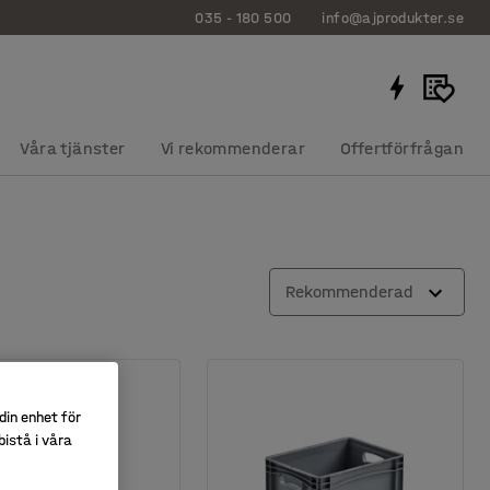
035 - 180 500
info@ajprodukter.se
Våra tjänster
Vi rekommenderar
Offertförfrågan
Rekommenderad
din enhet för
istå i våra