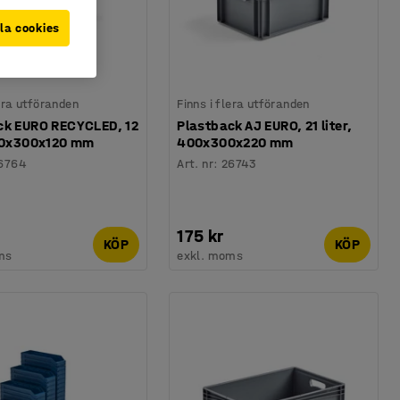
la cookies
lera utföranden
Finns i flera utföranden
ck EURO RECYCLED, 12
Plastback AJ EURO, 21 liter,
400x300x120 mm
400x300x220 mm
6764
Art. nr
:
26743
175 kr
KÖP
KÖP
ms
exkl. moms