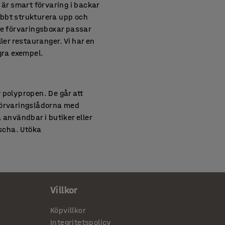
 är smart förvaring i backar
abbt strukturera upp och
re förvaringsboxar passar
ler restauranger. Vi har en
gra exempel.
 polypropen. De går att
 Förvaringslådorna med
 användbar i butiker eller
äscha. Utöka
torlekar. Deras
Villkor
. De smidiga modulbackarna
ering. Boxarnas släta
Köpvillkor
empel rullband. Köp till
Integritetspolicy