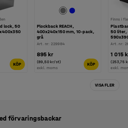
den
Finns i f
d lock, 50
Plockback REACH,
Plastba
00x400x350
400x240x150 mm, 10-pack,
50 liter,
grå
590x390
Art. nr
:
229984
Art. nr
:
2
895 kr
1 015 k
(89,50 kr/st)
(253,75 k
KÖP
KÖP
exkl. moms
exkl. mo
VISA FLER
ed förvaringsbackar