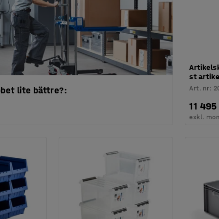
Artikels
st artik
Art. nr
:
2
bbet lite bättre?:
11 495
exkl. mo