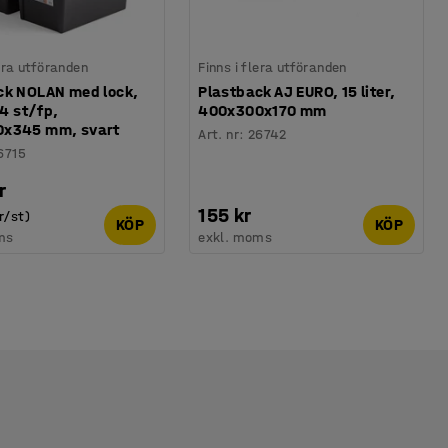
lera utföranden
Finns i flera utföranden
ck NOLAN med lock,
Plastback AJ EURO, 15 liter,
 4 st/fp,
400x300x170 mm
x345 mm, svart
Art. nr
:
26742
6715
r
155 kr
r/st)
KÖP
KÖP
ms
exkl. moms