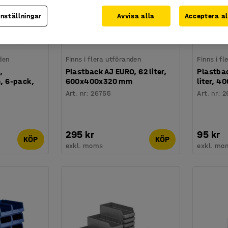
inställningar
Avvisa alla
Acceptera al
den
Finns i flera utföranden
Finns i f
,
Plastback AJ EURO, 62 liter,
Plastba
 6-pack,
600x400x320 mm
liter, 
Art. nr
:
26755
Art. nr
:
2
295 kr
95 kr
KÖP
KÖP
exkl. moms
exkl. mo