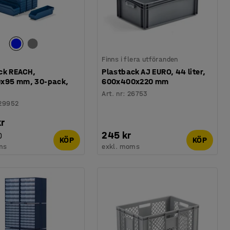
Finns i flera utföranden
ck REACH,
Plastback AJ EURO, 44 liter,
x95 mm, 30-pack,
600x400x220 mm
Art. nr
:
26753
29952
kr
245 kr
)
KÖP
KÖP
ms
exkl. moms