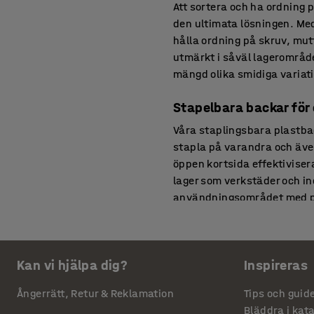
Att sortera och ha ordning 
den ultimata lösningen. Me
hålla ordning på skruv, mut
utmärkt i såväl lagerområden
mängd olika smidiga variati
Stapelbara backar för 
Våra staplingsbara plastbac
stapla på varandra och äve
öppen kortsida effektiviser
lager som verkstäder och in
användningsområdet med pl
Modulbackar och störr
Robusta plastboxar och förv
Kan vi hjälpa dig?
Inspireras
temperaturtålighet, från -
med utanpåliggande bärhand
Ångerrätt, Retur & Reklamation
Tips och guid
design gör dem lätta att ren
Bläddra i kat