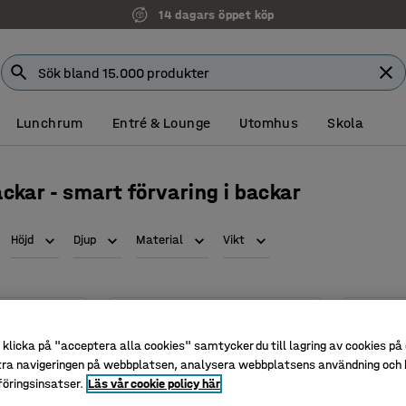
14 dagars öppet köp
Lunchrum
Entré & Lounge
Utomhus
Skola
ckar - smart förvaring i backar
Höjd
Djup
Material
Vikt
klicka på "acceptera alla cookies" samtycker du till lagring av cookies på 
tra navigeringen på webbplatsen, analysera webbplatsens användning och b
öringsinsatser.
Läs vår cookie policy här