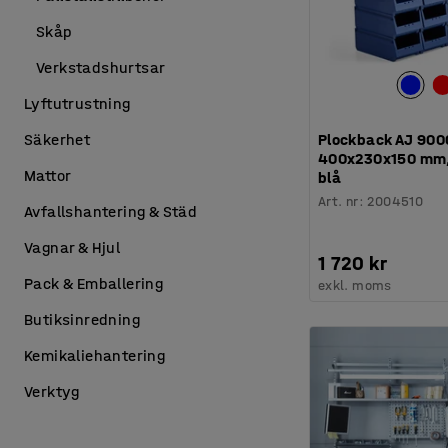
Skåp
Verkstadshurtsar
Lyftutrustning
Plockback AJ 9000
Säkerhet
400x230x150 mm,
Mattor
blå
Art. nr
:
2004510
Avfallshantering & Städ
Vagnar & Hjul
1 720 kr
Pack & Emballering
exkl. moms
Butiksinredning
Kemikaliehantering
Verktyg