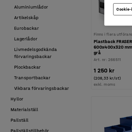
Aluminiumlådor
Cookie-
Artikelskåp
Eurobackar
Finns i flera utföran
Lagerlådor
Plastback FRASER
600x400x320 mm,
Livmedelsgodkända
grå
förvaringsbackar
Art. nr
:
266511
Plockbackar
1 250 kr
Transportbackar
(208,33 kr/st)
exkl. moms
Vikbara förvaringsbackar
Hyllor
Materialställ
Pallställ
Pallställstillbehör