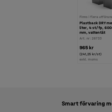
Finns i flera utföran
Plastback DRY me
liter, 4 st/fp, 6
mm, vattentät
Art. nr
:
26733
965 kr
(241,25 kr/st)
exkl. moms
Smart förvaring m