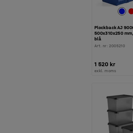
Plockback AJ 9000
500x310x250 mm,
blå
Art. nr
:
2005210
1 520 kr
exkl. moms