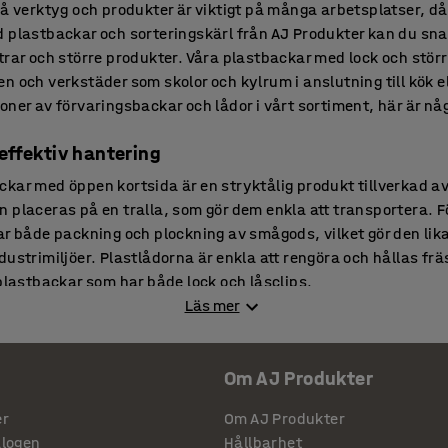
på verktyg och produkter är viktigt på många arbetsplatser, då
d plastbackar och sorteringskärl från AJ Produkter kan du sn
trar och större produkter. Våra plastbackar med lock och stör
 och verkstäder som skolor och kylrum i anslutning till kök el
oner av förvaringsbackar och lådor i vårt sortiment, här är nå
effektiv hantering
kar med öppen kortsida är en stryktålig produkt tillverkad av
n placeras på en tralla, som gör dem enkla att transportera.
ar både packning och plockning av smågods, vilket gör den lika
dustrimiljöer. Plastlådorna är enkla att rengöra och hållas fr
astbackar som har både lock och låsclips.
Läs mer
e förvaringsboxar
aringsbackar från AJ Produkter finns i flera utföranden och s
Om AJ Produkter
40 till +90, gör dem lämpade för en mängd olika arbetsmiljöer
tag är lika användbara i industrimiljöer som livsmedelshant
er
Om AJ Produkter
hålla, och kan både staplas vid förvaring och fraktas på till ex
alogen
Hållbarhet