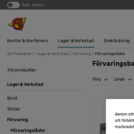
exkl. moms
Kontor & Konferens
Lager & Verkstad
Omklädning
AJ Produkter
Lager & Verkstad
Förvaring
Förvaringslådor
Förvaringsba
110 produkter
Färg
Längd
Lager & Verkstad
Bord
Stolar
Genom att 
Förvaring
att förbät
marknadsf
Förvaringslådor