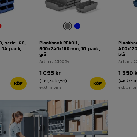
, serie -68,
Plockback REACH,
Plockba
 14-pack,
500x240x150 mm, 10-pack,
400x120
grå
blå
Art. nr
:
230034
Art. nr
:
2
1 095 kr
1 350 
(109,50 kr/st)
(45 kr/st
KÖP
KÖP
exkl. moms
exkl. mo