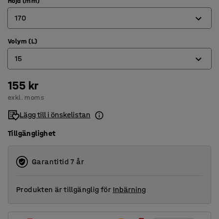
Höjd (mm)
170
Volym (L)
120
15
170
220
155 kr
12
exkl. moms
15
Lägg till i önskelistan
21
Tillgänglighet
Garantitid 7 år
Produkten är tillgänglig för
Inbärning