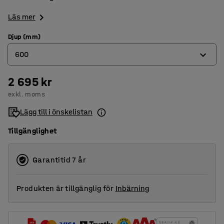
Läs mer
Djup (mm)
600
2 695 kr
400
exkl. moms
500
Lägg till i önskelistan
600
Tillgänglighet
Garantitid 7 år
Produkten är tillgänglig för
Inbärning