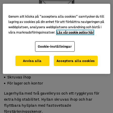
Genom att klicka på "acceptera alla cookies" samtycker du till
lagring av cookies på din enhet för att förbättra navigeringen på
webbplatsen, analysera webbplatsens användning och bistå i
våra marknadsföringsinsatser.
Läs vår cookie policy här
Cookie-inställningar
Avvisa alla
Acceptera alla cookies
Rymlig och stadig
Skruvas ihop
För lager och kontor
Lagerhylla med två gavelkryss och ett ryggkryss för
extra hög stabilitet. Hyllan skruvas ihop och har
flyttbara hyllplan med fastsvetsade
förstärkningsskenor.