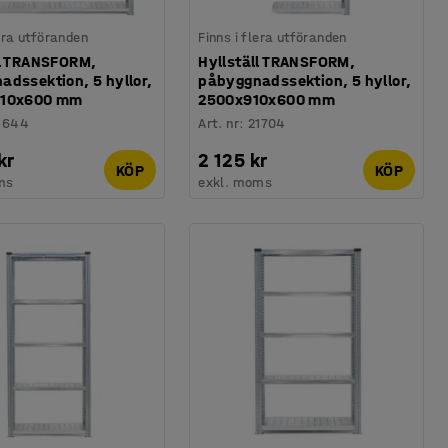
lera utföranden
Finns i flera utföranden
ll TRANSFORM,
Hyllställ TRANSFORM,
adssektion, 5 hyllor,
påbyggnadssektion, 5 hyllor,
810x600 mm
2500x910x600 mm
1644
Art. nr
:
21704
kr
2 125 kr
KÖP
KÖP
ms
exkl. moms