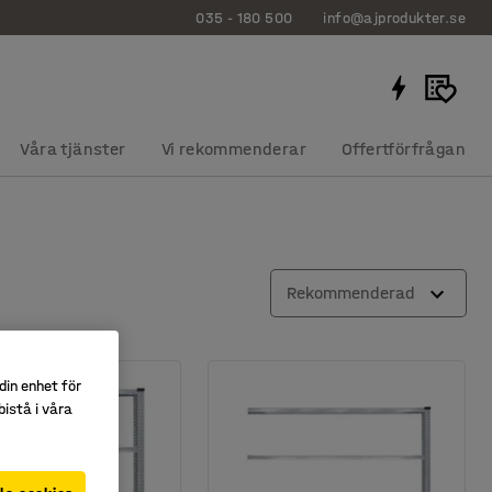
035 - 180 500
info@ajprodukter.se
Våra tjänster
Vi rekommenderar
Offertförfrågan
Rekommenderad
din enhet för
istå i våra