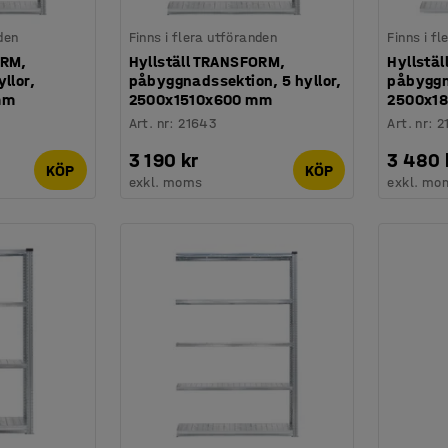
den
Finns i flera utföranden
Finns i f
ORM,
Hyllställ TRANSFORM,
Hyllstä
llor,
påbyggnadssektion, 5 hyllor,
påbyggn
mm
2500x1510x600 mm
2500x1
Art. nr
:
21643
Art. nr
:
2
3 190 kr
3 480 
KÖP
KÖP
exkl. moms
exkl. mo