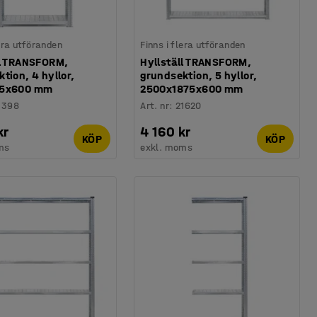
lera utföranden
Finns i flera utföranden
ll TRANSFORM,
Hyllställ TRANSFORM,
tion, 4 hyllor,
grundsektion, 5 hyllor,
75x600 mm
2500x1875x600 mm
1398
Art. nr
:
21620
kr
4 160 kr
KÖP
KÖP
ms
exkl. moms