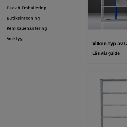
Pack & Emballering
Butiksinredning
Kemikaliehantering
Verktyg
Vilken typ av l
Läs vår guide