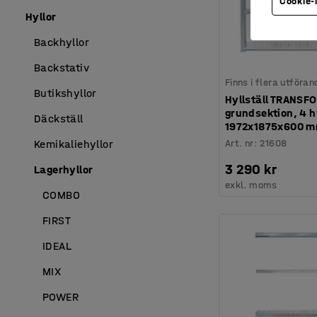
Cookie-
Hyllor
Backhyllor
Backstativ
Finns i flera utföran
Butikshyllor
Hyllställ TRANSF
grundsektion, 4 hy
Däckställ
1972x1875x600 
Art. nr
:
21608
Kemikaliehyllor
3 290 kr
Lagerhyllor
exkl. moms
COMBO
FIRST
IDEAL
MIX
POWER