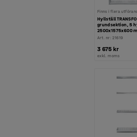
Finns i flera utföran
Hyllställ TRANSF
grundsektion, 5 hy
2500x1575x600 
Art. nr
:
21619
3 675 kr
exkl. moms