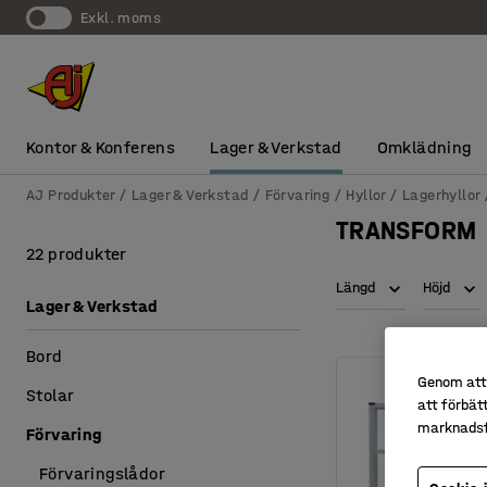
exkl. moms
Kontor & Konferens
Lager & Verkstad
Omklädning
AJ Produkter
Lager & Verkstad
Förvaring
Hyllor
Lagerhyllor
TRANSFORM
22 produkter
Längd
Höjd
Lager & Verkstad
Bord
Genom att 
Stolar
att förbät
marknadsf
Förvaring
Förvaringslådor