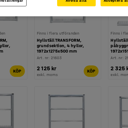
inställningar
Avvisa alla
Acceptera al
den
Finns i flera utföranden
Finns i f
ORM,
Hyllställ TRANSFORM,
Hyllstä
llor,
grundsektion, 4 hyllor,
påbyggn
mm
1972x1275x500 mm
1972x1
Art. nr
:
21603
Art. nr
:
2
2 125 kr
2 325 
KÖP
KÖP
exkl. moms
exkl. mo