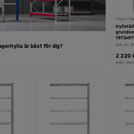
Finns i f
Hyllstä
grundsek
1972x9
Art. nr
:
2
agerhylla är bäst för dig?
2 220 
exkl. mo