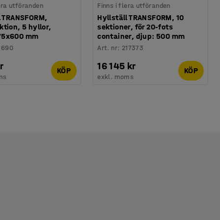
lera utföranden
Finns i flera utföranden
ll TRANSFORM,
Hyllställ TRANSFORM, 10
tion, 5 hyllor,
sektioner, för 20-fots
75x600 mm
container, djup: 500 mm
1690
Art. nr
:
217373
r
16 145 kr
KÖP
KÖP
ms
exkl. moms