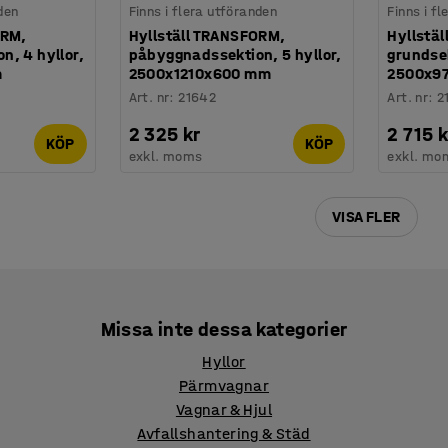
den
Finns i flera utföranden
Finns i f
ORM,
Hyllställ TRANSFORM,
Hyllstä
, 4 hyllor,
påbyggnadssektion, 5 hyllor,
grundsek
m
2500x1210x600 mm
2500x9
Art. nr
:
21642
Art. nr
:
2
2 325 kr
2 715 k
KÖP
KÖP
exkl. moms
exkl. mo
VISA FLER
Missa inte dessa kategorier
Hyllor
Pärmvagnar
Vagnar & Hjul
Avfallshantering & Städ