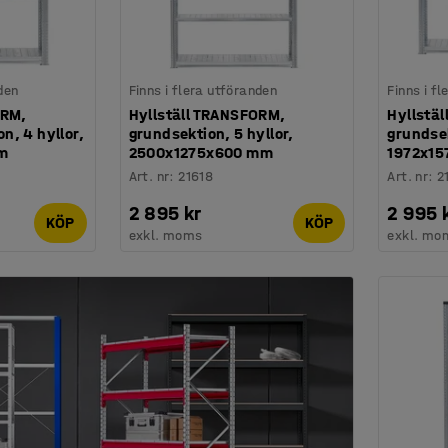
den
Finns i flera utföranden
Finns i f
ORM,
Hyllställ TRANSFORM,
Hyllstä
, 4 hyllor,
grundsektion, 5 hyllor,
grundsek
m
2500x1275x600 mm
1972x1
Art. nr
:
21618
Art. nr
:
2
2 895 kr
2 995 
KÖP
KÖP
exkl. moms
exkl. mo