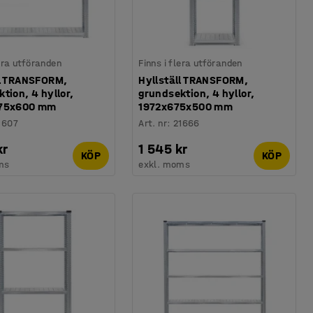
lera utföranden
Finns i flera utföranden
ll TRANSFORM,
Hyllställ TRANSFORM,
tion, 4 hyllor,
grundsektion, 4 hyllor,
575x600 mm
1972x675x500 mm
1607
Art. nr
:
21666
kr
1 545 kr
KÖP
KÖP
ms
exkl. moms