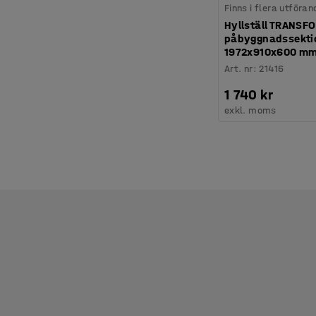
Finns i flera utföran
Hyllställ TRANSF
påbyggnadssektion
1972x910x600 m
Art. nr
:
21416
1 740 kr
exkl. moms