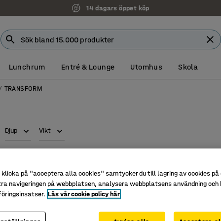
14 dagars öppet köp
Lunchrum
Entré & Lounge
Utomhus
Skola
TRANSFORM
Djup
Vikt
klicka på "acceptera alla cookies" samtycker du till lagring av cookies på 
tra navigeringen på webbplatsen, analysera webbplatsens användning och b
öringsinsatser.
Läs vår cookie policy här