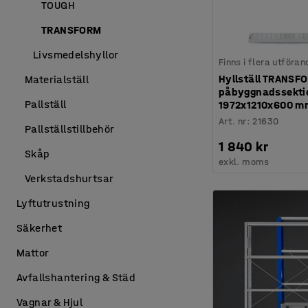
TOUGH
TRANSFORM
Livsmedelshyllor
Finns i flera utföran
Hyllställ TRANSF
Materialställ
påbyggnadssektion
Pallställ
1972x1210x600 m
Art. nr
:
21630
Pallställstillbehör
1 840 kr
Skåp
exkl. moms
Verkstadshurtsar
Lyftutrustning
Säkerhet
Mattor
Avfallshantering & Städ
Vagnar & Hjul