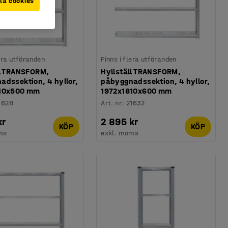
la cookies
lera utföranden
Finns i flera utföranden
ll TRANSFORM,
Hyllställ TRANSFORM,
adssektion, 4 hyllor,
påbyggnadssektion, 4 hyllor,
510x500 mm
1972x1810x600 mm
1628
Art. nr
:
21632
kr
2 895 kr
KÖP
KÖP
ms
exkl. moms