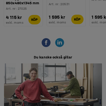
850x480x1345 mm
Art. nr
:
20531
Art. nr
:
27025
1 595 kr
1 595 k
4 115 kr
KÖP
KÖP
exkl. moms
exkl. mo
exkl. moms
Du kanske också gillar