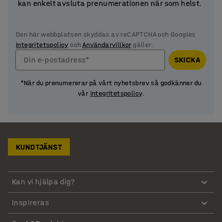
kan enkelt avsluta prenumerationen när som helst.
Den här webbplatsen skyddas av reCAPTCHA och Googles
Integritetspolicy
och
Användarvillkor
gäller.
Din e-postadress*
SKICKA
*När du prenumererar på vårt nyhetsbrev så godkänner du
vår
integritetspolicy
.
KUNDTJÄNST
Kan vi hjälpa dig?
Inspireras