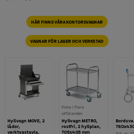
HÄR FINNS VÅRA KONTORSVAGNAR
VAGNAR FÖR LAGER OCH VERKSTAD
Finns i flera
utföranden
Hyllvagn MOVE, 2
Hyllvagn METRO,
Bordsva
lådor,
rostfri, 2 hyllplan,
760x430
verktygstavla,
705x405 mm
Art. nr
:
2