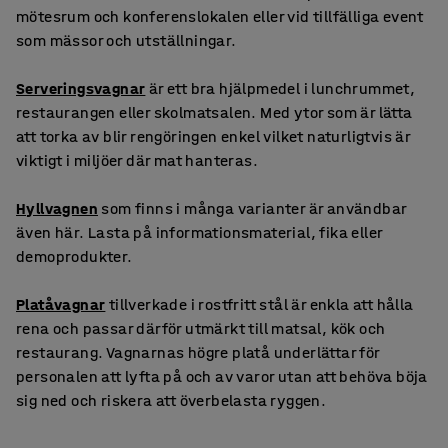
mötesrum och konferenslokalen eller vid tillfälliga event
som mässor och utställningar.
Serveringsvagnar
är ett bra hjälpmedel i lunchrummet,
restaurangen eller skolmatsalen. Med ytor som är lätta
att torka av blir rengöringen enkel vilket naturligtvis är
viktigt i miljöer där mat hanteras.
Hyllvagnen
som finns i många varianter är användbar
även här. Lasta på informationsmaterial, fika eller
demoprodukter.
Platåvagnar
tillverkade i rostfritt stål är enkla att hålla
rena och passar därför utmärkt till matsal, kök och
restaurang. Vagnarnas högre platå underlättar för
personalen att lyfta på och av varor utan att behöva böja
sig ned och riskera att överbelasta ryggen.