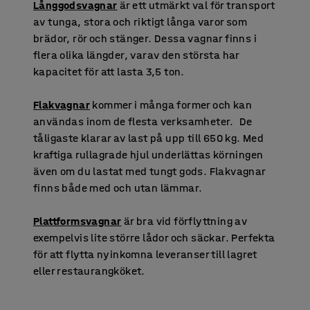
Långgodsvagnar
är ett utmärkt val för transport
av tunga, stora och riktigt långa varor som
brädor, rör och stänger. Dessa vagnar finns i
flera olika längder, varav den största har
kapacitet för att lasta 3,5 ton.
Flakvagnar
kommer i många former och kan
användas inom de flesta verksamheter. De
tåligaste klarar av last på upp till 650 kg. Med
kraftiga rullagrade hjul underlättas körningen
även om du lastat med tungt gods. Flakvagnar
finns både med och utan lämmar.
Plattformsvagnar
är bra vid förflyttning av
exempelvis lite större lådor och säckar. Perfekta
för att flytta nyinkomna leveranser till lagret
eller restaurangköket.