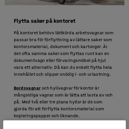
Flytta saker på kontoret
På kontoret behövs lättkörda arbetsvagnar som
passar bra för förflyttning av lättare saker som
kontorsmaterial, dokument och kartonger. Är
det ofta samma saker som flyttas runt kan en
dokumentvagn eller förvaringsmöbel på hjul
vara ett alternativ. Då kan du enkelt flytta hela
innehållet och slipper onödig i- och urlastning.
Bordsvagnar
och hyllvagnar för kontor är
mångsidiga vagnar som är lätta att lasta av och
på. Med två eller tre plana hyllor är de som
gjorda för att förflytta kontorsmaterial som
kopieringspapper och liknande.