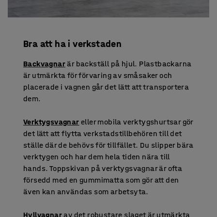
Bra att ha i verkstaden
Backvagnar
är backställ på hjul. Plastbackarna
är utmärkta för förvaring av småsaker och
placerade i vagnen går det lätt att transportera
dem.
Verktygsvagnar
eller mobila verktygshurtsar gör
det lätt att flytta verkstadstillbehören till det
ställe där de behövs för tillfället. Du slipper bära
verktygen och har dem hela tiden nära till
hands. Toppskivan på verktygsvagnar är ofta
försedd med en gummimatta som gör att den
även kan användas som arbetsyta.
Hyllvagnar
av det robustare slaget är utmärkta