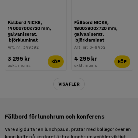
Fällbord NICKE,
Fällbord NICKE,
1400x700x720 mm,
1800x800x720 mm,
galvaniserat,
galvaniserat,
björklaminat
björklaminat
Art. nr
:
349392
Art. nr
:
349432
3 295 kr
4 295 kr
KÖP
KÖP
exkl. moms
exkl. moms
VISA FLER
Fällbord för lunchrum och konferens
Vare sig du tar en lunchpaus, pratar med kollegor över en
kopp kaffe på kontoret är bra lunchrumsmöbler viktigt.