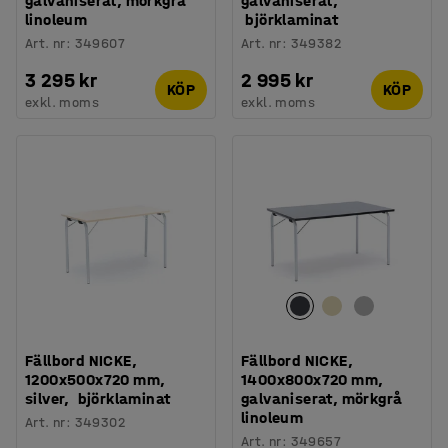
galvaniserat, mörkgrå
galvaniserat,
linoleum
björklaminat
Art. nr
:
349607
Art. nr
:
349382
3 295 kr
2 995 kr
KÖP
KÖP
exkl. moms
exkl. moms
Fällbord NICKE,
Fällbord NICKE,
1200x500x720 mm,
1400x800x720 mm,
silver, björklaminat
galvaniserat, mörkgrå
linoleum
Art. nr
:
349302
Art. nr
:
349657