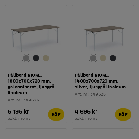
Fällbord NICKE,
Fällbord NICKE,
1800x700x720 mm,
1400x700x720 mm,
galvaniserat, ljusgrå
silver, ljusgrå linoleum
linoleum
Art. nr
:
349526
Art. nr
:
349636
5 195 kr
4 695 kr
KÖP
KÖP
exkl. moms
exkl. moms