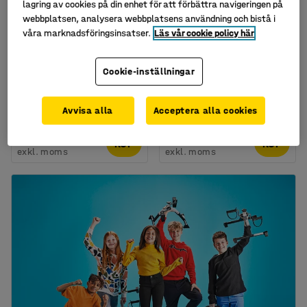
lagring av cookies på din enhet för att förbättra navigeringen på
webbplatsen, analysera webbplatsens användning och bistå i
våra marknadsföringsinsatser.
Läs vår cookie policy här
Fällbord NICKE,
Fällbord NICKE,
1800x700x720 mm,
1800x800x720 mm,
Cookie-inställningar
galvaniserat,
silver, björklaminat
björklaminat
Art. nr
:
349362
Avvisa alla
Acceptera alla cookies
Art. nr
:
349402
3 795 kr
4 295 kr
KÖP
KÖP
exkl. moms
exkl. moms