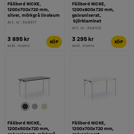
Fällbord NICKE,
Fällbord NICKE,
1200x700x720 mm,
1200x800x720 mm,
silver, mörkgrå linoleum
galvaniserat,
björklaminat
Art. nr
:
349517
Art. nr
:
349412
3 895 kr
3 295 kr
KÖP
KÖP
exkl. moms
exkl. moms
Fällbord NICKE,
Fällbord NICKE,
1200x500x720 mm,
1200x700x720 mm,