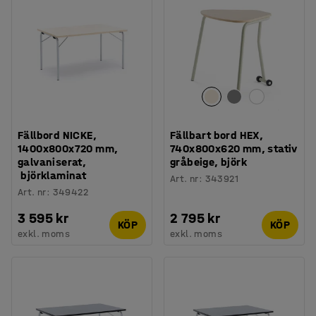
Fällbord NICKE,
Fällbart bord HEX,
1400x800x720 mm,
740x800x620 mm, stativ
galvaniserat,
gråbeige, björk
björklaminat
Art. nr
:
343921
Art. nr
:
349422
3 595 kr
2 795 kr
KÖP
KÖP
exkl. moms
exkl. moms