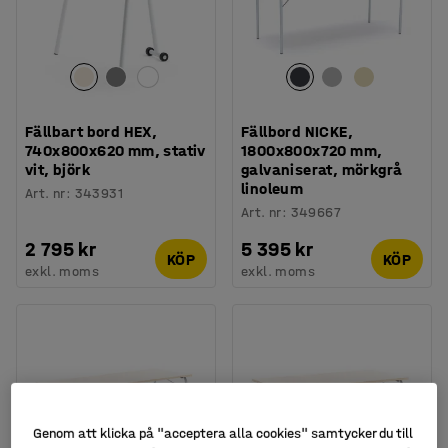
Fällbart bord HEX,
Fällbord NICKE,
740x800x620 mm, stativ
1800x800x720 mm,
vit, björk
galvaniserat, mörkgrå
linoleum
Art. nr
:
343931
Art. nr
:
349667
2 795 kr
5 395 kr
KÖP
KÖP
exkl. moms
exkl. moms
Genom att klicka på "acceptera alla cookies" samtycker du till