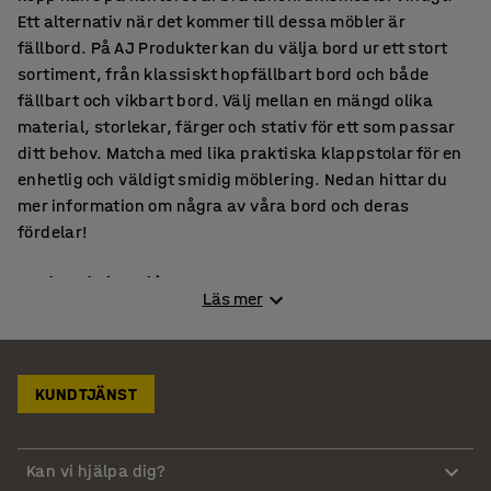
Ett alternativ när det kommer till dessa möbler är
fällbord. På AJ Produkter kan du välja bord ur ett stort
sortiment, från klassiskt hopfällbart bord och både
fällbart och vikbart bord. Välj mellan en mängd olika
material, storlekar, färger och stativ för ett som passar
ditt behov. Matcha med lika praktiska klappstolar för en
enhetlig och väldigt smidig möblering. Nedan hittar du
mer information om några av våra bord och deras
fördelar!
Bord med plastskiva
Läs mer
Våra bord med plastskiva är mycket slittåliga, lätta att
hantera och passar både för inom- och utomhusbruk.
Plasten är av en reptålig HD-polyeten som är både
smutsavstötande och UV-tålig. Alla AJs bord med
KUNDTJÄNST
plastskiva har ett stadigt, fällbart stativ i stål i en nätt
konstruktion vilket gör att bordet har en låg egenvikt. Det
Kan vi hjälpa dig?
gör att du får ett flexibelt bord som du snabbt och enkelt