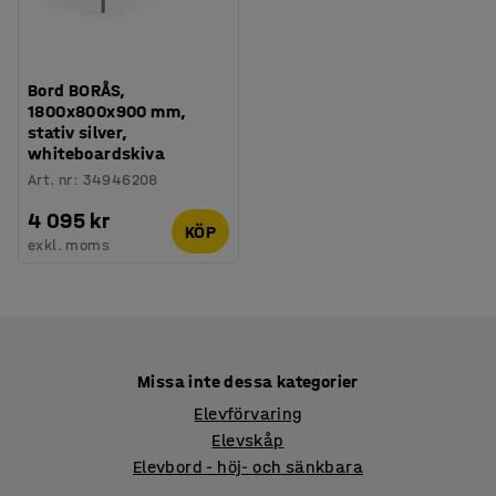
Bord BORÅS,
1800x800x900 mm,
stativ silver,
whiteboardskiva
Art. nr
:
34946208
4 095 kr
KÖP
exkl. moms
Missa inte dessa kategorier
Elevförvaring
Elevskåp
Elevbord - höj- och sänkbara