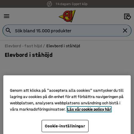
14 dagars öppet köp
Elevbord - fast höjd
Elevbord i ståhöjd
Elevbord i ståhöjd
Filtrera
Sortera
Genom att klicka på "acceptera alla cookies" samtycker du till
lagring av cookies på din enhet för att förbättra navigeringen på
3 produkter
webbplatsen, analysera webbplatsens användning och bistå i
våra marknadsföringsinsatser.
Läs vår cookie policy här
Cookie-inställningar