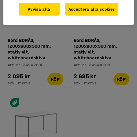
Avvisa alla
Acceptera alla cookies
Bord BORÅS,
Bord BORÅS,
1200x600x900 mm,
1200x800x900 mm,
stativ vit,
stativ vit,
whiteboardskiva
whiteboardskiva
Art. nr
:
34942608
Art. nr
:
34944608
2 095 kr
2 695 kr
KÖP
KÖP
exkl. moms
exkl. moms