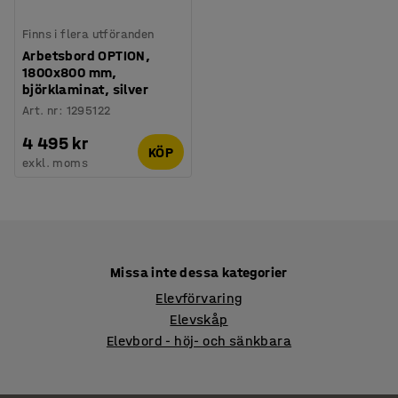
Finns i flera utföranden
Arbetsbord OPTION,
1800x800 mm,
björklaminat, silver
Art. nr
:
1295122
4 495 kr
KÖP
exkl. moms
Missa inte dessa kategorier
Elevförvaring
Elevskåp
Elevbord - höj- och sänkbara