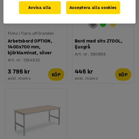
Avvisa alla
Acceptera alla cookies
Finns i flera utföranden
Arbetsbord OPTION,
Bord med sits ZTOOL,
1400x700 mm,
ljusgrå
björklaminat, silver
Art. nr
:
360856
Art. nr
:
1294522
3 795 kr
445 kr
KÖP
KÖP
exkl. moms
exkl. moms