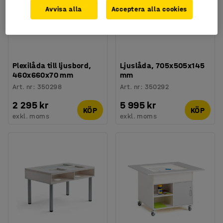
Avvisa alla
Acceptera alla cookies
Plexilåda till ljusbord,
Ljuslåda, 705x505x145
460x660x70 mm
mm
Art. nr
:
350298
Art. nr
:
350292
2 295 kr
5 995 kr
KÖP
KÖP
exkl. moms
exkl. moms