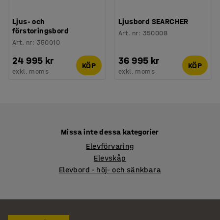
Ljus- och
Ljusbord SEARCHER
förstoringsbord
Art. nr
:
350008
Art. nr
:
350010
24 995 kr
36 995 kr
KÖP
KÖP
exkl. moms
exkl. moms
Missa inte dessa kategorier
Elevförvaring
Elevskåp
Elevbord - höj- och sänkbara