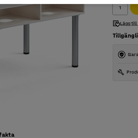
Lägg till
Tillgängl
Gara
Produ
 fakta