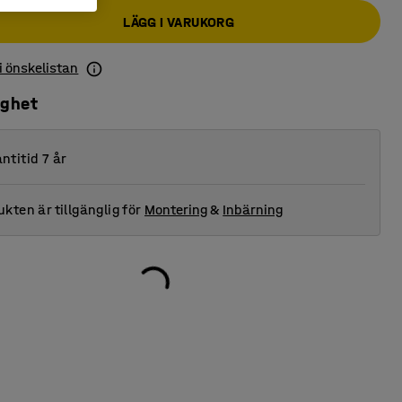
LÄGG I VARUKORG
 i önskelistan
ighet
ntitid 7 år
kten är tillgänglig för
Montering
&
Inbärning