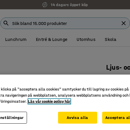
14 dagars öppet köp
Lunchrum
Entré & Lounge
Utomhus
Skola
Ljus- o
Art. nr
:
35
Två optis
klicka på "acceptera alla cookies" samtycker du till lagring av cookies på 
tra navigeringen på webbplatsen, analysera webbplatsens användning och b
Ljusyta
öringsinsatser.
Läs vår cookie policy här
Perfekt f
24 995 
inställningar
Avvisa alla
Acceptera al
exkl. moms