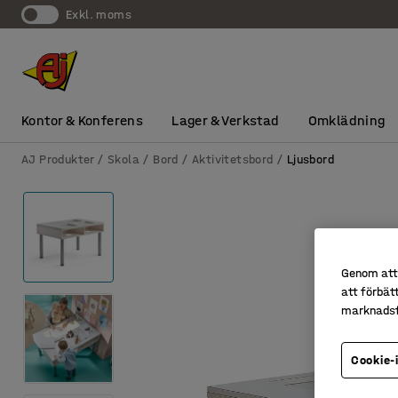
exkl. moms
Kontor & Konferens
Lager & Verkstad
Omklädning
AJ Produkter
Skola
Bord
Aktivitetsbord
Ljusbord
Genom att 
att förbät
marknadsf
Cookie-