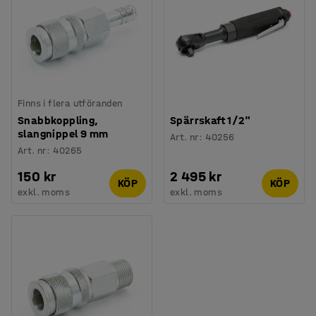
Finns i flera utföranden
Snabbkoppling,
Spärrskaft 1/2"
slangnippel 9 mm
Art. nr
:
40256
Art. nr
:
40265
150 kr
2 495 kr
KÖP
KÖP
exkl. moms
exkl. moms