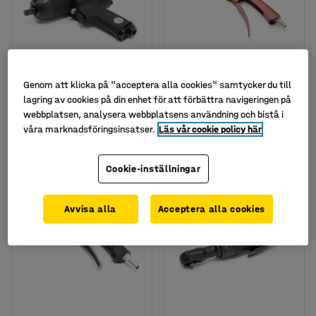
Genom att klicka på "acceptera alla cookies" samtycker du till
Mutterdragare 1/2"
Renblåsningspistol
lagring av cookies på din enhet för att förbättra navigeringen på
Art. nr
:
40253
Art. nr
:
40285
webbplatsen, analysera webbplatsens användning och bistå i
våra marknadsföringsinsatser.
Läs vår cookie policy här
4 995 kr
190 kr
KÖP
KÖP
exkl. moms
exkl. moms
Cookie-inställningar
Avvisa alla
Acceptera alla cookies