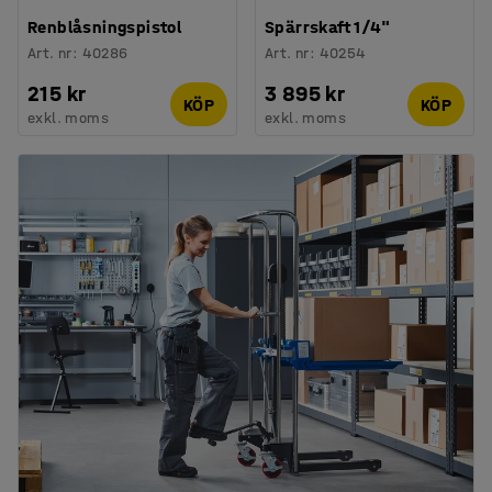
Renblåsningspistol
Spärrskaft 1/4"
Art. nr
:
40286
Art. nr
:
40254
215 kr
3 895 kr
KÖP
KÖP
exkl. moms
exkl. moms