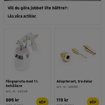
Vill du göra jobbet lite bättre?:
Läs våra artiklar
Färgspruta med 1 l.
Adapterset, tre delar
behållare
Art. nr
:
40250
Art. nr
:
40248
695 kr
115 kr
KÖP
KÖP