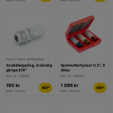
exkl. moms
exkl. moms
Finns i flera utföranden
Snabbkoppling, invändig
Hjulmutterhylsor 1/2", 3
gänga 3/8"
delar
Art. nr
:
40259
Art. nr
:
40240
150 kr
1 095 kr
KÖP
KÖP
exkl. moms
exkl. moms