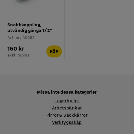
Snabbkoppling,
utvändig gänga 1/2"
Art. nr
:
40263
150 kr
KÖP
exkl. moms
Missa inte dessa kategorier
Lagerhyllor
Arbetsbänkar
Pirror & Säckkärror
Verktygsskåp