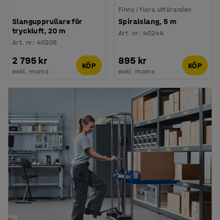
Finns i flera utföranden
Slangupprullare för
Spiralslang, 5 m
tryckluft, 20 m
Art. nr
:
40244
Art. nr
:
40205
2 795 kr
895 kr
KÖP
KÖP
exkl. moms
exkl. moms