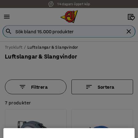
14 dagars öppet köp
Faktura för företag
Tryckluft
Luftslangar & Slangvindor
Luftslangar & Slangvindor
Filtrera
Sortera
7 produkter