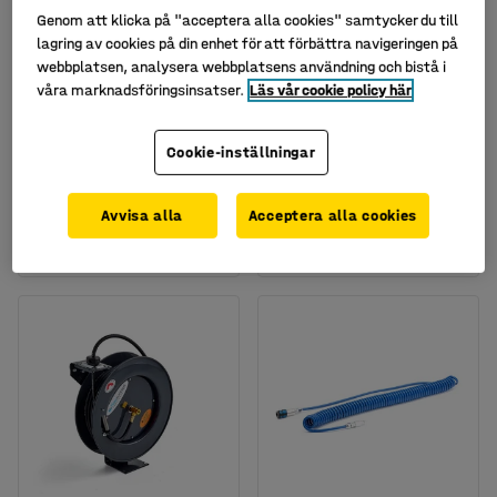
Genom att klicka på "acceptera alla cookies" samtycker du till
lagring av cookies på din enhet för att förbättra navigeringen på
webbplatsen, analysera webbplatsens användning och bistå i
våra marknadsföringsinsatser.
Läs vår cookie policy här
Kapslad slangvinda för
Kapslad slangvinda för
Cookie-inställningar
tryckluft, 7 m
tryckluft, 15 m
Art. nr
:
40200
Art. nr
:
40204
Avvisa alla
Acceptera alla cookies
895 kr
2 495 kr
KÖP
KÖP
exkl. moms
exkl. moms