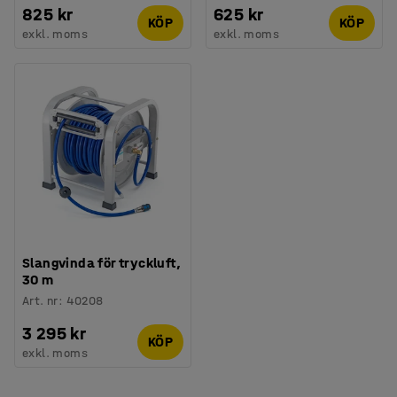
825 kr
625 kr
KÖP
KÖP
exkl. moms
exkl. moms
Slangvinda för tryckluft,
30 m
Art. nr
:
40208
3 295 kr
KÖP
exkl. moms