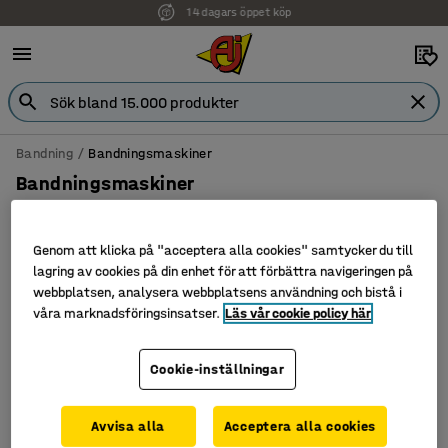
14 dagars öppet köp
Faktura för företag
Bandning
Bandningsmaskiner
Bandningsmaskiner
Genom att klicka på "acceptera alla cookies" samtycker du till
lagring av cookies på din enhet för att förbättra navigeringen på
Sortera
webbplatsen, analysera webbplatsens användning och bistå i
våra marknadsföringsinsatser.
Läs vår cookie policy här
1 produkter
Cookie-inställningar
Avvisa alla
Acceptera alla cookies