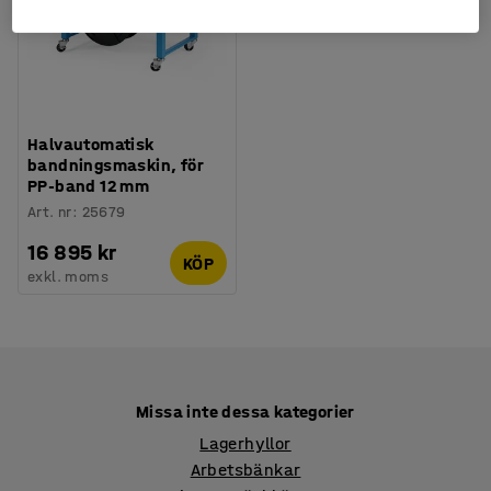
Halvautomatisk
bandningsmaskin, för
PP-band 12 mm
Art. nr
:
25679
16 895 kr
KÖP
exkl. moms
Missa inte dessa kategorier
Lagerhyllor
Arbetsbänkar