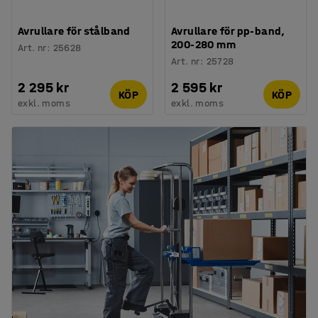
Avrullare för stålband
Avrullare för pp-band,
200-280 mm
Art. nr
:
25628
Art. nr
:
25728
2 295 kr
2 595 kr
KÖP
KÖP
exkl. moms
exkl. moms