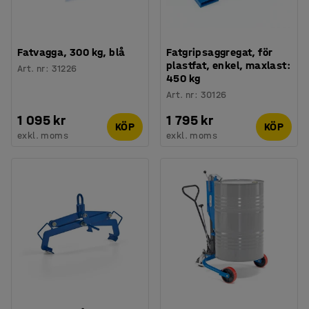
Fatvagga, 300 kg, blå
Fatgripsaggregat, för
plastfat, enkel, maxlast:
Art. nr
:
31226
450 kg
Art. nr
:
30126
1 095 kr
1 795 kr
KÖP
KÖP
exkl. moms
exkl. moms