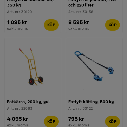
350 kg
och 220 liter
Art. nr
:
30120
Art. nr
:
30138
1 095 kr
8 595 kr
KÖP
KÖP
exkl. moms
exkl. moms
Fatkärra, 200 kg, gul
Fatlyft kätting, 500 kg
Art. nr
:
22063
Art. nr
:
30122
4 095 kr
795 kr
KÖP
KÖP
exkl. moms
exkl. moms