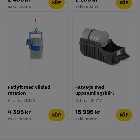
KÖP
KÖP
exkl. moms
exkl. moms
Fatlyft med växlad
Fatvagn med
rotation
uppsamlingskärl
Art. nr
:
30124
Art. nr
:
24717
4 395 kr
15 995 kr
KÖP
KÖP
exkl. moms
exkl. moms