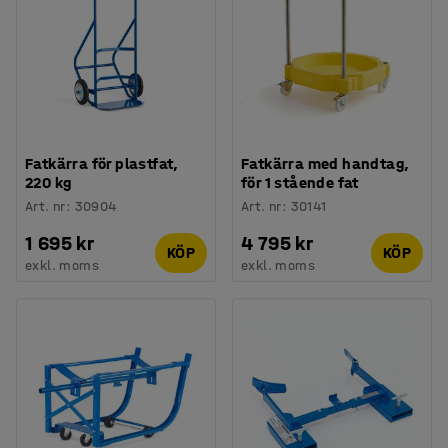
Fatkärra för plastfat,
Fatkärra med handtag,
220 kg
för 1 stående fat
Art. nr
:
30904
Art. nr
:
30141
1 695 kr
4 795 kr
KÖP
KÖP
exkl. moms
exkl. moms