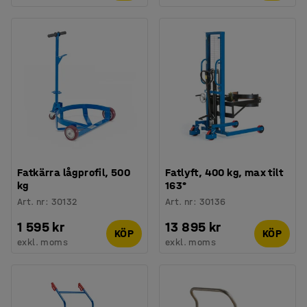
Fatkärra lågprofil, 500
Fatlyft, 400 kg, max tilt
kg
163°
Art. nr
:
30132
Art. nr
:
30136
1 595 kr
13 895 kr
KÖP
KÖP
exkl. moms
exkl. moms