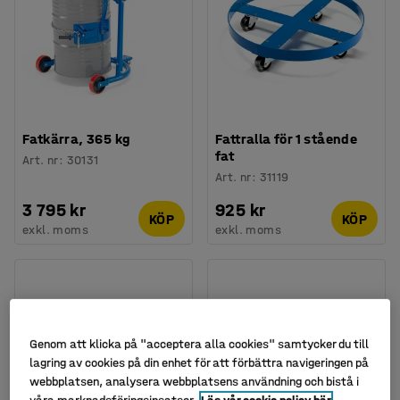
Fatkärra, 365 kg
Fattralla för 1 stående
fat
Art. nr
:
30131
Art. nr
:
31119
3 795 kr
925 kr
KÖP
KÖP
exkl. moms
exkl. moms
Genom att klicka på "acceptera alla cookies" samtycker du till
lagring av cookies på din enhet för att förbättra navigeringen på
webbplatsen, analysera webbplatsens användning och bistå i
våra marknadsföringsinsatser.
Läs vår cookie policy här