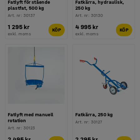
Fatlyft för stående
Fatkärra, hydraulisk,
plastfat, 500 kg
250 kg
Art. nr
:
30137
Art. nr
:
30130
1 295 kr
4 995 kr
KÖP
KÖP
exkl. moms
exkl. moms
Fatlyft med manuell
Fatkärra, 250 kg
rotation
Art. nr
:
30127
Art. nr
:
30123
2 495 kr
2 295 kr