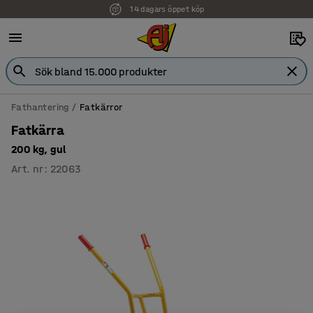
14 dagars öppet köp
Faktura för företag
Fathantering
Fatkärror
Fatkärra
200 kg, gul
Art. nr
:
22063