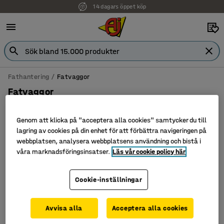
14 dagars öppet köp
Fathantering
Fatvaggor
Fatvaggor
Genom att klicka på "acceptera alla cookies" samtycker du till
lagring av cookies på din enhet för att förbättra navigeringen på
Filtrera
Sortera
webbplatsen, analysera webbplatsens användning och bistå i
våra marknadsföringsinsatser.
Läs vår cookie policy här
2 produkter
Cookie-inställningar
Avvisa alla
Acceptera alla cookies