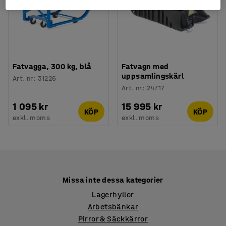
Fatvagga, 300 kg, blå
Fatvagn med
uppsamlingskärl
Art. nr
:
31226
Art. nr
:
24717
1 095 kr
15 995 kr
KÖP
KÖP
exkl. moms
exkl. moms
Missa inte dessa kategorier
Lagerhyllor
Arbetsbänkar
Pirror & Säckkärror