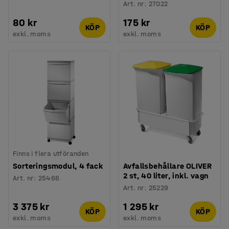
Art. nr
:
27022
80 kr
175 kr
KÖP
KÖP
exkl. moms
exkl. moms
Finns i flera utföranden
Sorteringsmodul, 4 fack
Avfallsbehållare OLIVER
2 st, 40 liter, inkl. vagn
Art. nr
:
25466
Art. nr
:
25229
3 375 kr
1 295 kr
KÖP
KÖP
exkl. moms
exkl. moms