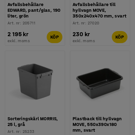
Avfallsbehållare
Avfallsbehållare till
EDWARD, pant/glas, 190
hyllvagn MOVE,
liter, grön
350x240x470 mm, svart
Art. nr
:
205711
Art. nr
:
27020
2 195 kr
230 kr
KÖP
KÖP
exkl. moms
exkl. moms
Sorteringskärl MORRIS,
Plastback till hyllvagn
25 l, grå
MOVE, 550x390x180
mm, svart
Art. nr
:
25233