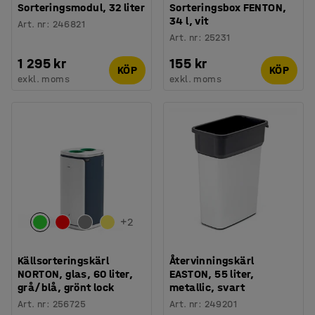
Sorteringsmodul, 32 liter
Sorteringsbox FENTON,
34 l, vit
Art. nr
:
246821
Art. nr
:
25231
1 295 kr
155 kr
KÖP
KÖP
exkl. moms
exkl. moms
+
2
Källsorteringskärl
Återvinningskärl
NORTON, glas, 60 liter,
EASTON, 55 liter,
grå/blå, grönt lock
metallic, svart
Art. nr
:
256725
Art. nr
:
249201