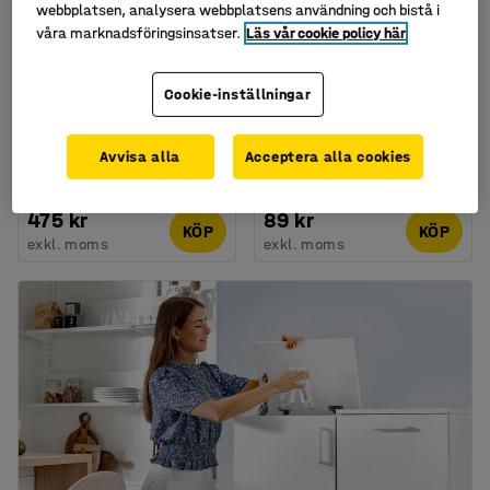
webbplatsen, analysera webbplatsens användning och bistå i
våra marknadsföringsinsatser.
Läs vår cookie policy här
Cookie-inställningar
Avfallsbehållare ALFRED
Källsorteringsbehållare,
med vipplock, 40 liter,
21 liter, blå
vit
Avvisa alla
Acceptera alla cookies
Art. nr
:
254335
Art. nr
:
252151
475 kr
89 kr
KÖP
KÖP
exkl. moms
exkl. moms