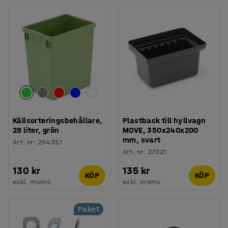
Källsorteringsbehållare,
Plastback till hyllvagn
29 liter, grön
MOVE, 350x240x200
mm, svart
Art. nr
:
254351
Art. nr
:
27021
130 kr
135 kr
KÖP
KÖP
exkl. moms
exkl. moms
Paket