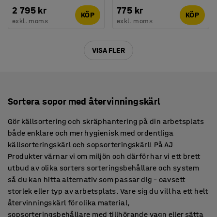
2 795 kr
775 kr
KÖP
KÖP
exkl. moms
exkl. moms
VISA FLER
Sortera sopor med återvinningskärl
Gör källsortering och skräphantering på din arbetsplats
både enklare och mer hygienisk med ordentliga
källsorteringskärl och sopsorteringskärl! På AJ
Produkter värnar vi om miljön och därför har vi ett brett
utbud av olika sorters sorteringsbehållare och system
så du kan hitta alternativ som passar dig – oavsett
storlek eller typ av arbetsplats. Vare sig du vill ha ett helt
återvinningskärl för olika material,
sopsorteringsbehållare med tillhörande vagn eller sätta