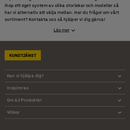
ihop ett eget system av olika storlekar och modeller så
har vi alternativ att välja mellan. Har du frågor om vårt
sortiment? Kontakta oss så hjälper vi dig gärna!
Läs mer
Missa inte dessa kategorier
Avfallsbehållare
Avfallskärl
Pedalhinkar
KUNDTJÄNST
Etiketter & Märkning
Kan vi hjälpa dig?
Inspireras
Om AJ Produkter
Villkor