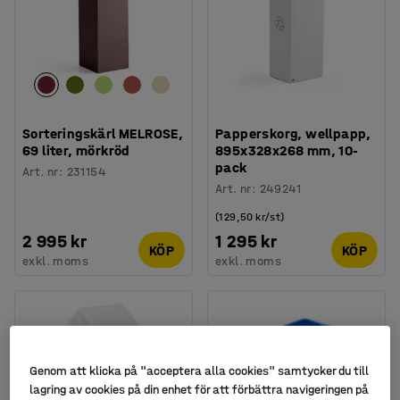
Sorteringskärl MELROSE,
Papperskorg, wellpapp,
69 liter, mörkröd
895x328x268 mm, 10-
pack
Art. nr
:
231154
Art. nr
:
249241
(129,50 kr/st)
2 995 kr
1 295 kr
KÖP
KÖP
exkl. moms
exkl. moms
Genom att klicka på "acceptera alla cookies" samtycker du till
lagring av cookies på din enhet för att förbättra navigeringen på