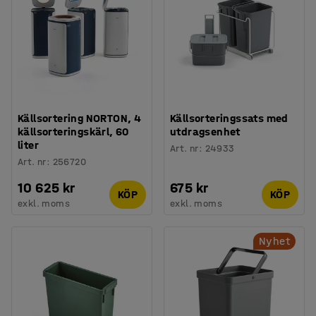
Källsortering NORTON, 4
Källsorteringssats med
källsorteringskärl, 60
utdragsenhet
liter
Art. nr
:
24933
Art. nr
:
256720
10 625 kr
675 kr
KÖP
KÖP
exkl. moms
exkl. moms
Nyhet