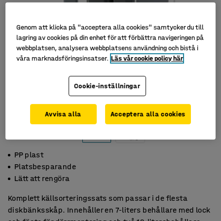
Genom att klicka på "acceptera alla cookies" samtycker du till
lagring av cookies på din enhet för att förbättra navigeringen på
webbplatsen, analysera webbplatsens användning och bistå i
våra marknadsföringsinsatser.
Läs vår cookie policy här
Cookie-inställningar
Avvisa alla
Acceptera alla cookies
PP plast
Platsbesparande
Lätt att rengöra
Komplett källsorteringssats som passar i de flesta
diskbänksskåp. Innehåller en 7-liters behållare med lock