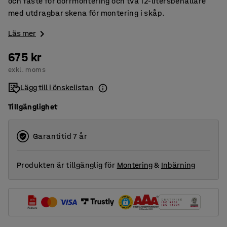
och fäste för dörrmontering och två 12-litersbehållare
med utdragbar skena för montering i skåp.
Läs mer
675 kr
exkl. moms
Lägg till i önskelistan
Tillgänglighet
Garantitid 7 år
Produkten är tillgänglig för
Montering
&
Inbärning