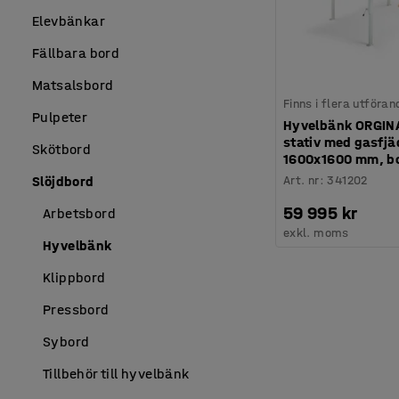
Elevbänkar
Fällbara bord
Matsalsbord
Finns i flera utföran
Pulpeter
Hyvelbänk ORGINA
stativ med gasfjä
Skötbord
1600x1600 mm, b
Art. nr
:
341202
Slöjdbord
59 995 kr
Arbetsbord
exkl. moms
Hyvelbänk
Klippbord
Pressbord
Sybord
Tillbehör till hyvelbänk