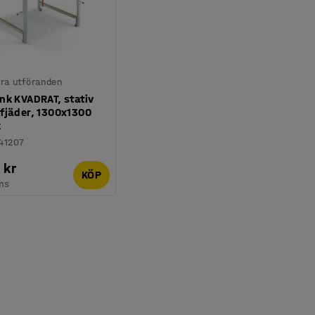
lera utföranden
nk KVADRAT, stativ
fjäder, 1300x1300
k
41207
 kr
KÖP
ms