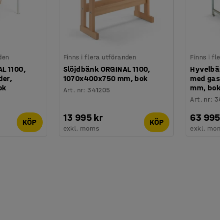
den
Finns i flera utföranden
Finns i f
L 1100,
Slöjdbänk ORGINAL 1100,
Hyvelbä
der,
1070x400x750 mm, bok
med gas
ok
mm, bo
Art. nr
:
341205
Art. nr
:
3
13 995 kr
63 995
KÖP
KÖP
exkl. moms
exkl. mo