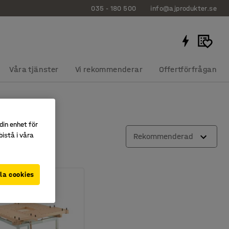
035 - 180 500
info@ajprodukter.se
Våra tjänster
Vi rekommenderar
Offertförfrågan
din enhet för
istå i våra
Rekommenderad
la cookies