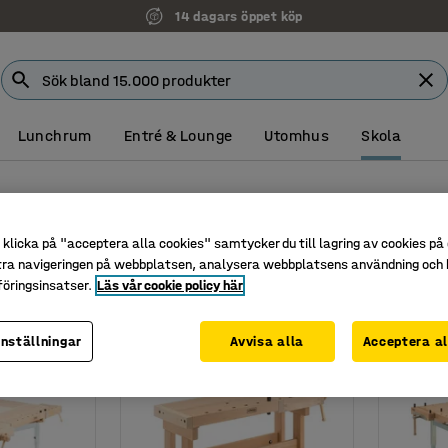
14 dagars öppet köp
Lunchrum
Entré & Lounge
Utomhus
Skola
klicka på "acceptera alla cookies" samtycker du till lagring av cookies på 
tra navigeringen på webbplatsen, analysera webbplatsens användning och b
Bredd
Stativ
Material
öringsinsatser.
Läs vår cookie policy här
inställningar
Avvisa alla
Acceptera al