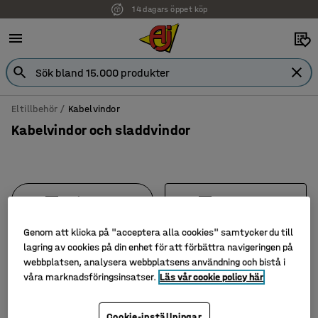
14 dagars öppet köp
Faktura för företag
Eltillbehör
Kabelvindor
Kabelvindor och sladdvindor
Filtrera
Sortera
Genom att klicka på "acceptera alla cookies" samtycker du till
3 produkter
lagring av cookies på din enhet för att förbättra navigeringen på
webbplatsen, analysera webbplatsens användning och bistå i
våra marknadsföringsinsatser.
Läs vår cookie policy här
Cookie-inställningar