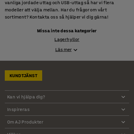
vanliga jordade uttag och USB-uttag så har vi flera
modeller att välja mellan. Har du frågor om vårt
sortiment? Kontakta oss så hjälper vi dig gärna!
Missa inte dessa kategorier
Lagerhyllor
Arbetsbänkar
Läs mer
Pirror & Säckkärror
Verktygsskåp
KUNDTJÄNST
Kan vi hjälpa dig?
Inspireras
Om AJ Produkter