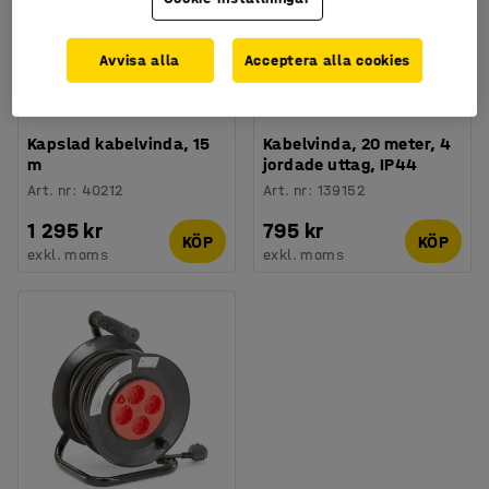
Avvisa alla
Acceptera alla cookies
Kapslad kabelvinda, 15
Kabelvinda, 20 meter, 4
m
jordade uttag, IP44
Art. nr
:
40212
Art. nr
:
139152
1 295 kr
795 kr
KÖP
KÖP
exkl. moms
exkl. moms