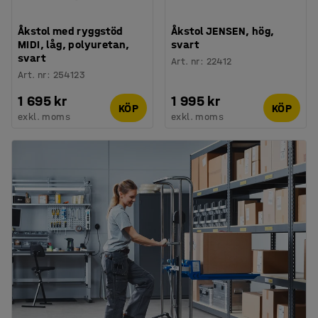
Åkstol med ryggstöd
Åkstol JENSEN, hög,
MIDI, låg, polyuretan,
svart
svart
Art. nr
:
22412
Art. nr
:
254123
1 695 kr
1 995 kr
KÖP
KÖP
exkl. moms
exkl. moms