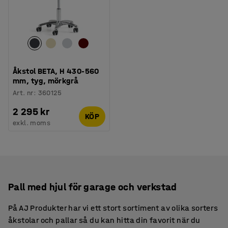
Åkstol BETA, H 430-560
mm, tyg, mörkgrå
Art. nr
:
360125
2 295 kr
KÖP
exkl. moms
Pall med hjul för garage och verkstad
På AJ Produkter har vi ett stort sortiment av olika sorters
åkstolar och pallar så du kan hitta din favorit när du