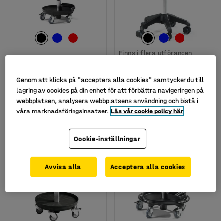
Finns i flera utföranden
Åkstol MIDI, låg,
Ståstol DIEGO, hög,
polyuretan, svart
konstläder, svart
Genom att klicka på "acceptera alla cookies" samtycker du till
Art. nr
:
210603
Art. nr
:
210684
lagring av cookies på din enhet för att förbättra navigeringen på
webbplatsen, analysera webbplatsens användning och bistå i
1 395 kr
1 495 kr
KÖP
KÖP
våra marknadsföringsinsatser.
Läs vår cookie policy här
exkl. moms
exkl. moms
Cookie-inställningar
Avvisa alla
Acceptera alla cookies