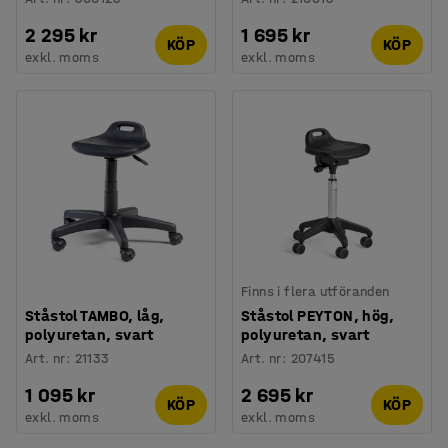
2 295 kr
1 695 kr
KÖP
KÖP
exkl. moms
exkl. moms
Finns i flera utföranden
Ståstol TAMBO, låg,
Ståstol PEYTON, hög,
polyuretan, svart
polyuretan, svart
Art. nr
:
21133
Art. nr
:
207415
1 095 kr
2 695 kr
KÖP
KÖP
exkl. moms
exkl. moms