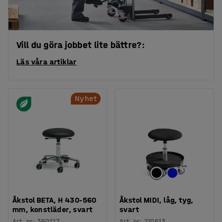
Vill du göra jobbet lite bättre?:
Läs våra artiklar
Nyhet
Åkstol BETA, H 430-560
Åkstol MIDI, låg, tyg,
mm, konstläder, svart
svart
Art. nr
:
360123
Art. nr
:
210613