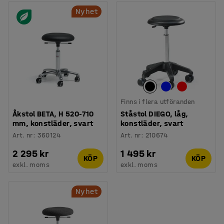
Nyhet
Finns i flera utföranden
Åkstol BETA, H 520-710
Ståstol DIEGO, låg,
mm, konstläder, svart
konstläder, svart
Art. nr
:
360124
Art. nr
:
210674
2 295 kr
1 495 kr
KÖP
KÖP
exkl. moms
exkl. moms
Nyhet