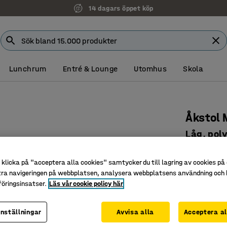
14 dagars öppet köp
Lunchrum
Entré & Lounge
Utomhus
Skola
Åkstol 
Låg, pol
Art. nr
:
21
klicka på "acceptera alla cookies" samtycker du till lagring av cookies på 
Höj-och 
tra navigeringen på webbplatsen, analysera webbplatsens användning och b
Verktygsh
öringsinsatser.
Läs vår cookie policy här
Skonar ry
inställningar
Avvisa alla
Acceptera al
Färg
:
Svart