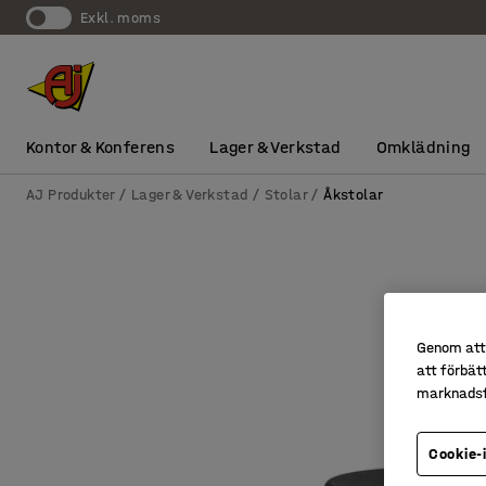
exkl. moms
Kontor & Konferens
Lager & Verkstad
Omklädning
AJ Produkter
Lager & Verkstad
Stolar
Åkstolar
Genom att 
att förbät
marknadsf
Cookie-