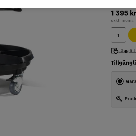
1 395 k
exkl. moms
Lägg till
Tillgängl
Gara
Produ