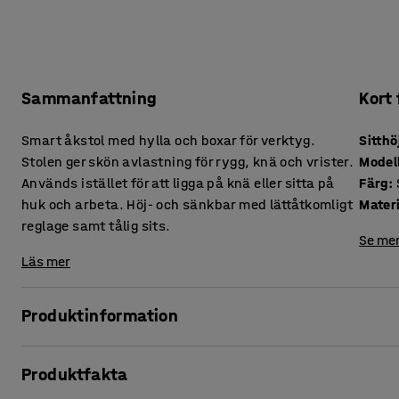
Sammanfattning
Kort
Smart åkstol med hylla och boxar för verktyg.
Sitthö
Stolen ger skön avlastning för rygg, knä och vrister.
Model
Används istället för att ligga på knä eller sitta på
Färg
:
huk och arbeta. Höj- och sänkbar med lättåtkomligt
Mater
reglage samt tålig sits.
Se mer
Läs mer
Produktinformation
En åkstol skonar rygg, knä och vrister vid obekväma arbe
Produktfakta
innebär att sitta på huk eller ligga på knä. Åkstol MIDI är lä
på bilverkstäder, affärer, vårdinrättningar och dagis. Stole