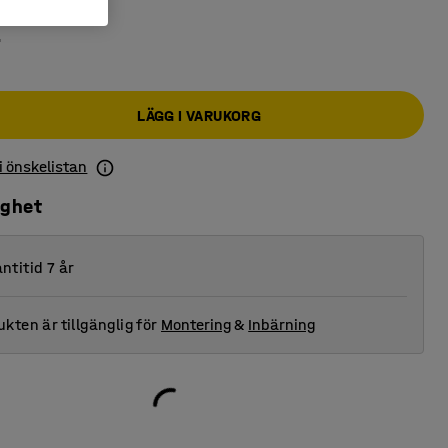
r
LÄGG I VARUKORG
 i önskelistan
ighet
ntitid 7 år
kten är tillgänglig för
Montering
&
Inbärning