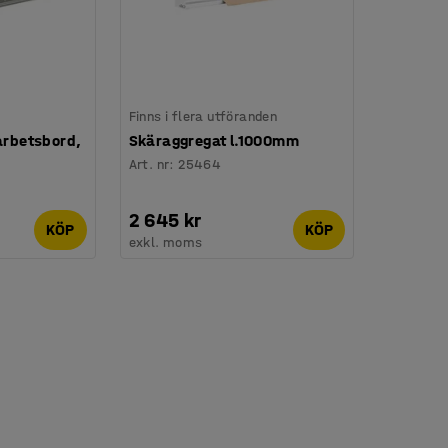
Finns i flera utföranden
 arbetsbord,
Skäraggregat l.1000mm
Art. nr
:
25464
2 645 kr
KÖP
KÖP
exkl. moms