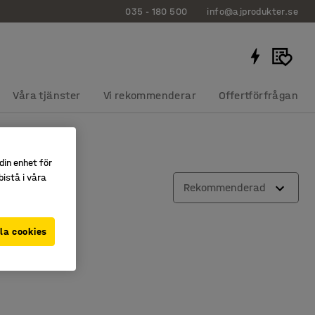
035 - 180 500
info@ajprodukter.se
Våra tjänster
Vi rekommenderar
Offertförfrågan
din enhet för
istå i våra
Rekommenderad
la cookies