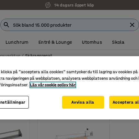
14 dagars öppet köp
Lunchrum
Entré & Lounge
Utomhus
Skola
ngsverktyg
Skäraggregat
t
klicka på "acceptera alla cookies" samtycker du till lagring av cookies på 
tra navigeringen på webbplatsen, analysera webbplatsens användning och b
öringsinsatser.
Läs vår cookie policy här
inställningar
Avvisa alla
Acceptera al