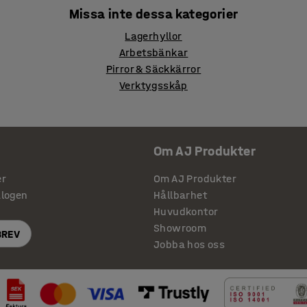
Missa inte dessa kategorier
Lagerhyllor
Arbetsbänkar
Pirror & Säckkärror
Verktygsskåp
Om AJ Produkter
er
Om AJ Produkter
alogen
Hållbarhet
Huvudkontor
Showroom
BREV
Jobba hos oss