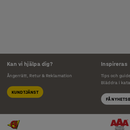
Kan vi hjälpa dig?
Inspireras
Ångerrätt, Retur & Reklamation
Tips och guid
Bläddra i kat
KUNDTJÄNST
FÅ NYHETS