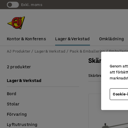
exkl. moms
Kontor & Konferens
Lager & Verkstad
Omklädning
AJ Produkter
Lager & Verkstad
Pack & Emballering
Emballeri
Skäraggrega
Genom att 
2 produkter
att förbät
Skärbredd
marknadsf
Lager & Verkstad
Bord
Cookie-
Stolar
Förvaring
Lyftutrustning