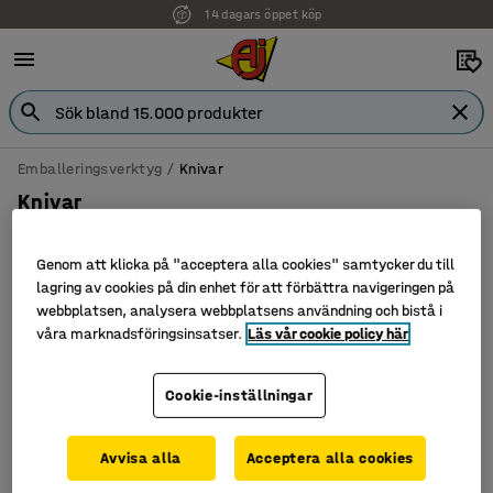
14 dagars öppet köp
Emballeringsverktyg
Knivar
Knivar
Genom att klicka på "acceptera alla cookies" samtycker du till
lagring av cookies på din enhet för att förbättra navigeringen på
Filtrera
Sortera
webbplatsen, analysera webbplatsens användning och bistå i
våra marknadsföringsinsatser.
Läs vår cookie policy här
1 produkter
Cookie-inställningar
Avvisa alla
Acceptera alla cookies