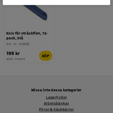
Kniv för sträckfilm, 12-
pack, blå
Art. nr
:
40865
195 kr
KÖP
exkl. moms
Missa inte dessa kategorier
Lagerhyllor
Arbetsbänkar
Pirror & Säckkärror