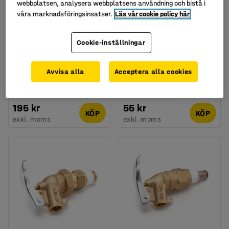
webbplatsen, analysera webbplatsens användning och bistå i
våra marknadsföringsinsatser.
Läs vår cookie policy här
Cookie-inställningar
Fatkran i plast, 2" gänga
Fatkran i plast, 3/4"
Avvisa alla
Acceptera alla cookies
gänga
Art. nr
:
24743
Art. nr
:
24744
195 kr
55 kr
KÖP
KÖP
exkl. moms
exkl. moms