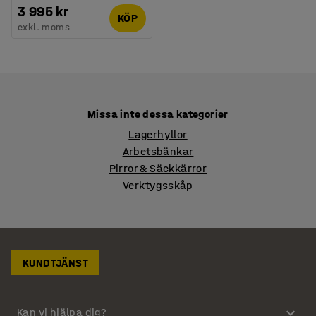
3 995 kr
KÖP
exkl. moms
Missa inte dessa kategorier
Lagerhyllor
Arbetsbänkar
Pirror & Säckkärror
Verktygsskåp
KUNDTJÄNST
Kan vi hjälpa dig?