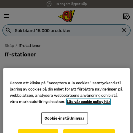
14 dagars öppet köp
Skåp
IT-stationer
IT-stationer
Genom att klicka på "acceptera alla cookies" samtycker du till
Filtrera
Sortera
lagring av cookies på din enhet för att förbättra navigeringen på
webbplatsen, analysera webbplatsens användning och bistå i
2 produkter
våra marknadsföringsinsatser.
Läs vår cookie policy här
Cookie-inställningar