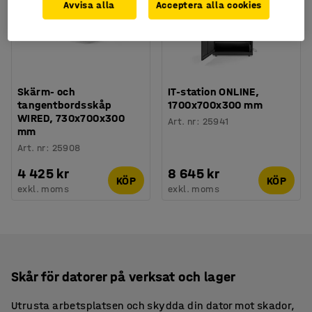
Avvisa alla
Acceptera alla cookies
Skärm- och
IT-station ONLINE,
tangentbordsskåp
1700x700x300 mm
WIRED, 730x700x300
Art. nr
:
25941
mm
Art. nr
:
25908
4 425 kr
8 645 kr
KÖP
KÖP
exkl. moms
exkl. moms
Skår för datorer på verksat och lager
Utrusta arbetsplatsen och skydda din dator mot skador,