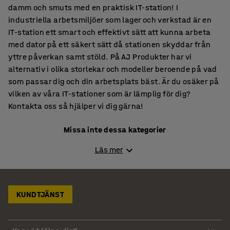
damm och smuts med en praktisk IT-station! I
industriella arbetsmiljöer som lager och verkstad är en
IT-station ett smart och effektivt sätt att kunna arbeta
med dator på ett säkert sätt då stationen skyddar från
yttre påverkan samt stöld. På AJ Produkter har vi
alternativ i olika storlekar och modeller beroende på vad
som passar dig och din arbetsplats bäst. Är du osäker på
vilken av våra IT-stationer som är lämplig för dig?
Kontakta oss så hjälper vi dig gärna!
Missa inte dessa kategorier
Lagerhyllor
Läs mer
Arbetsbänkar
Pirror & Säckkärror
Verktygsskåp
KUNDTJÄNST