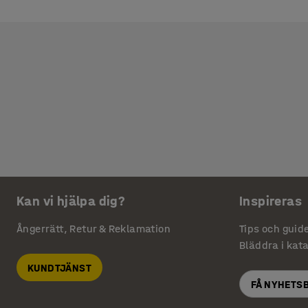
Kan vi hjälpa dig?
Inspireras
Ångerrätt, Retur & Reklamation
Tips och guid
Bläddra i kat
KUNDTJÄNST
FÅ NYHETS