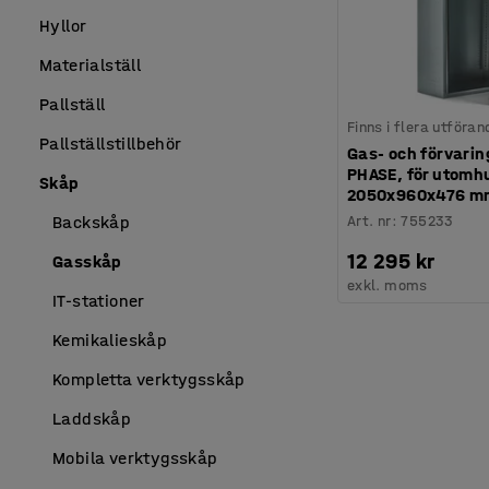
Hyllor
Materialställ
Pallställ
Finns i flera utföran
Pallställstillbehör
Gas- och förvari
PHASE, för utomh
Skåp
2050x960x476 m
Art. nr
:
755233
Backskåp
12 295 kr
Gasskåp
exkl. moms
IT-stationer
Kemikalieskåp
Kompletta verktygsskåp
Laddskåp
Mobila verktygsskåp