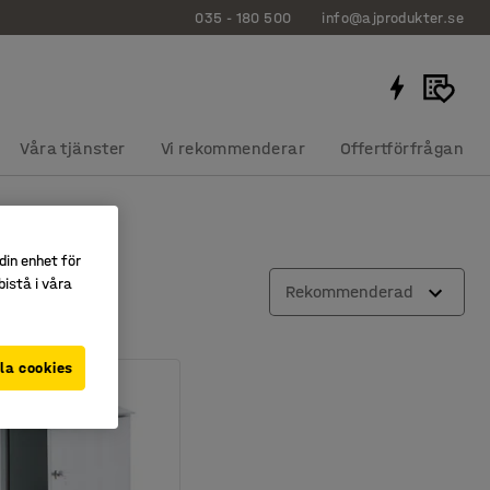
035 - 180 500
info@ajprodukter.se
Våra tjänster
Vi rekommenderar
Offertförfrågan
din enhet för
istå i våra
Rekommenderad
la cookies