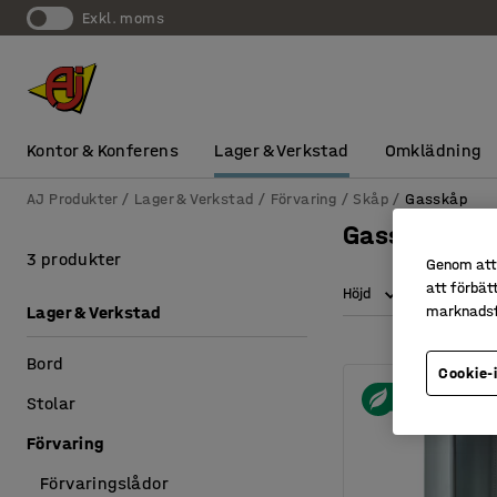
exkl. moms
Kontor & Konferens
Lager & Verkstad
Omklädning
AJ Produkter
Lager & Verkstad
Förvaring
Skåp
Gasskåp
Gasskåp
3 produkter
Genom att 
att förbät
Höjd
Bredd
Lager & Verkstad
marknadsf
Bord
Cookie-
Stolar
Förvaring
Förvaringslådor