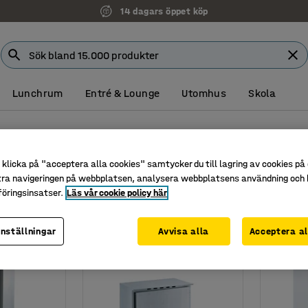
14 dagars öppet köp
Lunchrum
Entré & Lounge
Utomhus
Skola
klicka på "acceptera alla cookies" samtycker du till lagring av cookies på 
tra navigeringen på webbplatsen, analysera webbplatsens användning och b
Djup
öringsinsatser.
Läs vår cookie policy här
inställningar
Avvisa alla
Acceptera al