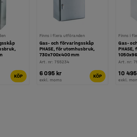
den
Finns i flera utföranden
Finns i f
ngsskåp
Gas- och förvaringsskåp
Gas- oc
usbruk,
PHASE, för utomhusbruk,
PHASE, 
m
730x700x400 mm
1050x9
Art. nr
:
755234
Art. nr
:
7
6 095 kr
10 495
KÖP
KÖP
exkl. moms
exkl. mo