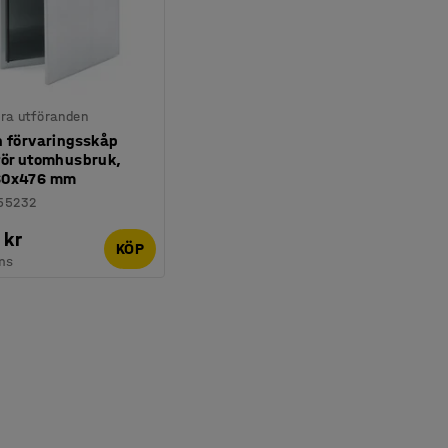
lera utföranden
h förvaringsskåp
för utomhusbruk,
60x476 mm
55232
 kr
KÖP
ms