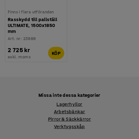
Finns i flera utföranden
Rasskydd till pallställ
ULTIMATE, 1500x1850
mm
Art. nr
:
23888
2 725 kr
KÖP
exkl. moms
Missa inte dessa kategorier
Lagerhyllor
Arbetsbänkar
Pirror & Säckkärror
Verktygsskåp