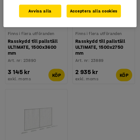
Avvisa alla
Acceptera alla cookies
Finns i flera utföranden
Finns i flera utföranden
Rasskydd till pallställ
Rasskydd till pallställ
ULTIMATE, 1500x3600
ULTIMATE, 1500x2750
mm
mm
Art. nr
:
23890
Art. nr
:
23889
3 145 kr
2 935 kr
KÖP
KÖP
exkl. moms
exkl. moms