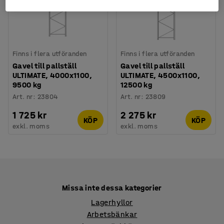
Finns i flera utföranden
Finns i flera utföranden
Gavel till pallställ
Gavel till pallställ
ULTIMATE, 4000x1100,
ULTIMATE, 4500x1100,
9500 kg
12500 kg
Art. nr
:
23804
Art. nr
:
23809
1 725 kr
2 275 kr
KÖP
KÖP
exkl. moms
exkl. moms
Missa inte dessa kategorier
Lagerhyllor
Arbetsbänkar