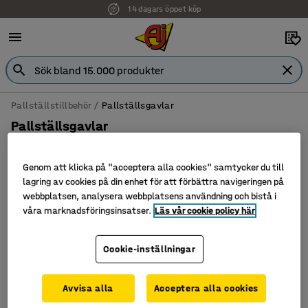
14 dagars öppet köp
Pallställstillbehör
Pallställsgavlar
Pallställsgavlar
Genom att klicka på "acceptera alla cookies" samtycker du till
lagring av cookies på din enhet för att förbättra navigeringen på
Filtrera
Sortera
webbplatsen, analysera webbplatsens användning och bistå i
våra marknadsföringsinsatser.
Läs vår cookie policy här
2 produkter
Cookie-inställningar
Avvisa alla
Acceptera alla cookies