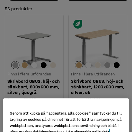
56 produkter
Finns i flera utföranden
Finns i flera utföranden
Skrivbord QBUS, höj- och
Skrivbord QBUS, höj- och
sänkbart, 800x600 mm,
sänkbart, 1200x600 mm,
silver, ljusgrå
silver, ek
Art. nr
:
1621125
Art. nr
:
1621026
4 395 kr
4 995 kr
KÖP
KÖP
Genom att klicka på "acceptera alla cookies" samtycker du till
exkl. moms
exkl. moms
lagring av cookies på din enhet för att förbättra navigeringen på
webbplatsen, analysera webbplatsens användning och bistå i
våra marknadsföringsinsatser.
Läs vår cookie policy här