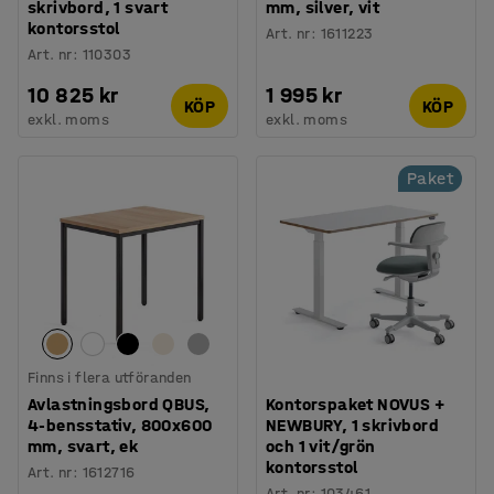
skrivbord, 1 svart
mm, silver, vit
kontorsstol
Art. nr
:
1611223
Art. nr
:
110303
10 825 kr
1 995 kr
KÖP
KÖP
exkl. moms
exkl. moms
Paket
Finns i flera utföranden
Avlastningsbord QBUS,
Kontorspaket NOVUS +
4-bensstativ, 800x600
NEWBURY, 1 skrivbord
mm, svart, ek
och 1 vit/grön
kontorsstol
Art. nr
:
1612716
Art. nr
:
103461