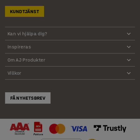
KUNDTJÄNST
Mät utrymmet där skrivbordet ska placeras för att
försäkra dig om att det passar och inte tar upp för
mycket plats.
Kan vi hjälpa dig?
Funktion och användning
Inspireras
Tänk över hur skrivbordet kommer att användas. Är det
Om AJ Produkter
enbart till dig eller kommer du dela det med andra? Har
du behov av extra förvaring eller är det ett litet bord du
Villkor
enbart behöver plats för laptop på?
Ergonomi och komfort
FÅ NYHETSBREV
Ett skrivbord som kan justeras i höjd är viktigt för att
undvika rygg- och nackbesvär. Ett höj- och sänkbart
skrivbord kan anpassas efter användarens längd och
hjälpa till att variera mellan sittande och stående
arbete.
Lär dig mer om ergonomi
och hur du ska arbeta