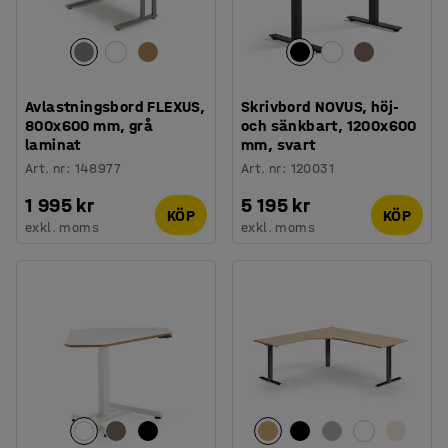
Avlastningsbord FLEXUS,
Skrivbord NOVUS, höj-
800x600 mm, grå
och sänkbart, 1200x600
laminat
mm, svart
Art. nr
:
148977
Art. nr
:
120031
1 995 kr
5 195 kr
KÖP
KÖP
exkl. moms
exkl. moms