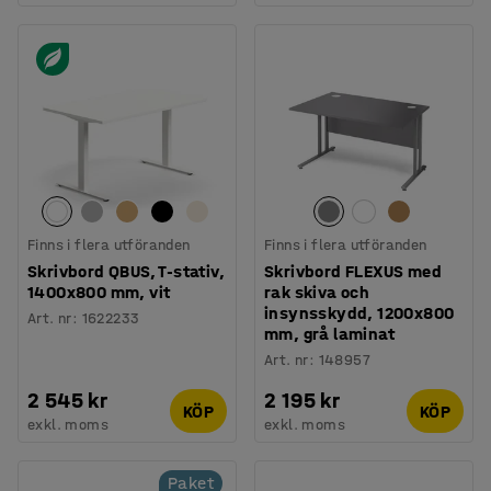
Finns i flera utföranden
Finns i flera utföranden
Skrivbord QBUS, T-stativ,
Skrivbord FLEXUS med
1400x800 mm, vit
rak skiva och
insynsskydd, 1200x800
Art. nr
:
1622233
mm, grå laminat
Art. nr
:
148957
2 545 kr
2 195 kr
KÖP
KÖP
exkl. moms
exkl. moms
Paket