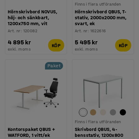
Finns i flera utföranden
Hörnskrivbord NOVUS,
Hörnskrivbord QBUS, T-
höj- och sänkbart,
stativ, 2000x2000 mm,
1200x750 mm, vit
svart, ek
Art. nr
:
120082
Art. nr
:
1622616
4 895 kr
5 495 kr
KÖP
KÖP
exkl. moms
exkl. moms
Paket
Finns i flera utföranden
Kontorspaket QBUS +
Skrivbord QBUS, 4-
WATFORD, 1 vitt/ek
bensstativ, 1200x800