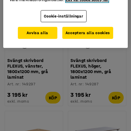
Cookie-inställningar
Avvisa alla
Acceptera alla cookies
Svängt skrivbord
Svängt skrivbord
FLEXUS, vänster,
FLEXUS, höger,
1800x1200 mm, grå
1800x1200 mm, grå
laminat
laminat
Art. nr
:
149297
Art. nr
:
149287
3 195 kr
3 195 kr
KÖP
KÖP
exkl. moms
exkl. moms