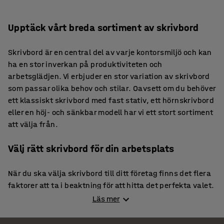
Upptäck vårt breda sortiment av skrivbord
Skrivbord är en central del av varje kontorsmiljö och kan
ha en stor inverkan på produktiviteten och
arbetsglädjen. Vi erbjuder en stor variation av skrivbord
som passar olika behov och stilar. Oavsett om du behöver
ett klassiskt skrivbord med fast stativ, ett hörnskrivbord
eller en höj- och sänkbar modell har vi ett stort sortiment
att välja från.
Välj rätt skrivbord för din arbetsplats
När du ska välja skrivbord till ditt företag finns det flera
faktorer att ta i beaktning för att hitta det perfekta valet.
Här är några viktiga punkter att fundera över.
Läs mer
Storlek och utrymme