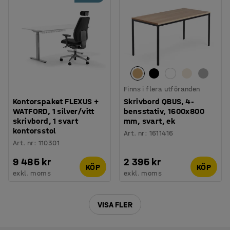
Finns i flera utföranden
Kontorspaket FLEXUS +
Skrivbord QBUS, 4-
WATFORD, 1 silver/vitt
bensstativ, 1600x800
skrivbord, 1 svart
mm, svart, ek
kontorsstol
Art. nr
:
1611416
Art. nr
:
110301
9 485 kr
2 395 kr
KÖP
KÖP
exkl. moms
exkl. moms
VISA FLER