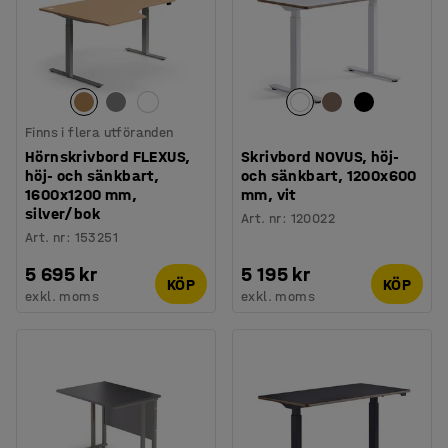
Finns i flera utföranden
Hörnskrivbord FLEXUS,
Skrivbord NOVUS, höj-
höj- och sänkbart,
och sänkbart, 1200x600
1600x1200 mm,
mm, vit
silver/bok
Art. nr
:
120022
Art. nr
:
153251
5 695 kr
5 195 kr
KÖP
KÖP
exkl. moms
exkl. moms