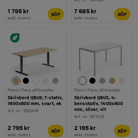
1 795 kr
7 685 kr
KÖP
KÖP
exkl. moms
exkl. moms
Finns i flera utföranden
Finns i flera utföranden
Skrivbord QBUS, T-stativ,
Skrivbord QBUS, 4-
1800x800 mm, svart, ek
bensstativ, 1400x800
mm, silver, vit
Art. nr
:
1622416
Art. nr
:
1611323
2 795 kr
2 195 kr
KÖP
KÖP
exkl. moms
exkl. moms