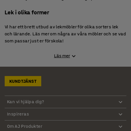
Lek i olika former
Vi har ett brett utbud av lekmöbler för olika sorters lek
och lärande. Läs mer om några av våra möbler och se vad
som passar just er förskola!
Naturtrogna köksmöbler
Läs mer
I ett leksakskök kan barnen leka kock, bagare eller
restaurang och ge fantasierna fritt spelrum. Vår
KUNDTJÄNST
praktiska köksö med spishäll, diskho och
förvaringshyllor är en mångsidig lösning där flera barn
kan delta samtidigt i lekarna. Köksön på hjul är rolig och
Kan vi hjälpa dig?
robust, så den står pall för mycket lek och stoj. Vårt
fasta leksakskök är lika naturtroget och inbjudande till
Inspireras
kreativa lekar. Eftersom köksleksakerna även säljs
styckvis kan du kombinera spis med hyllor, köksskåp
Om AJ Produkter
och diskmaskin efter egna önskemål.