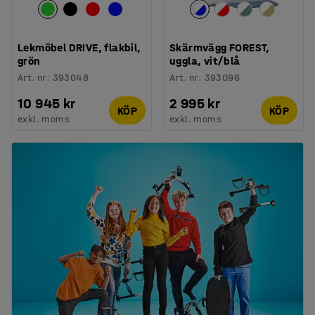
Lekmöbel DRIVE, flakbil,
Skärmvägg FOREST,
grön
uggla, vit/blå
Art. nr
:
393048
Art. nr
:
393096
10 945 kr
2 995 kr
KÖP
KÖP
exkl. moms
exkl. moms