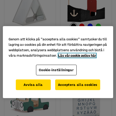
Genom att klicka på "acceptera alla cookies" samtycker du till
Spegelhus,
Lekmöbel FLOAT,
lagring av cookies på din enhet för att förbättra navigeringen på
1300x1300x650 mm
piratbåt, svart
webbplatsen, analysera webbplatsens användning och bistå i
Art. nr
:
391243
Art. nr
:
393074
våra marknadsföringsinsatser.
Läs vår cookie policy här
16 995 kr
9 950 kr
KÖP
KÖP
exkl. moms
exkl. moms
Cookie-inställningar
Avvisa alla
Acceptera alla cookies