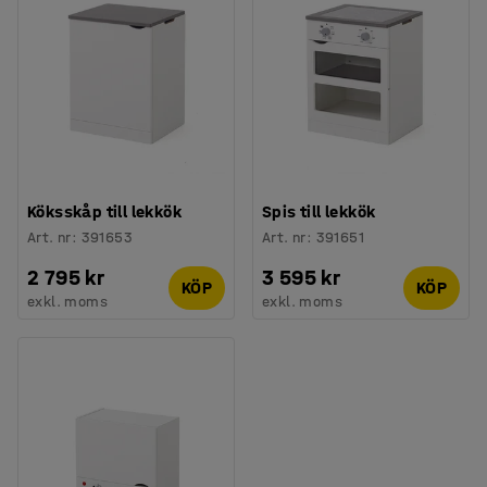
Köksskåp till lekkök
Spis till lekkök
Art. nr
:
391653
Art. nr
:
391651
2 795 kr
3 595 kr
KÖP
KÖP
exkl. moms
exkl. moms