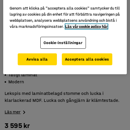
Genom att klicka på "acceptera alla cookies" samtycker du till
lagring av cookies på din enhet för att förbättra navigeringen på
webbplatsen, analysera webbplatsens användning och bistå i
våra marknadsföringsinsatser.
Läs vår cookie policy här
Cookie-inställningar
Avvisa alla
Acceptera alla cookies
Klämtestad
Tåligt laminat
Modern
Lekspis med laminatbelagd stomme och lucka i
klarlackerad MDF. Lucka och gångjärn är klämtestade.
Läs mer
3 595 kr