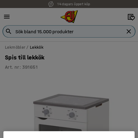
14 dagars öppet köp
Lekmöbler
Lekkök
Spis till lekkök
Art. nr
:
391651