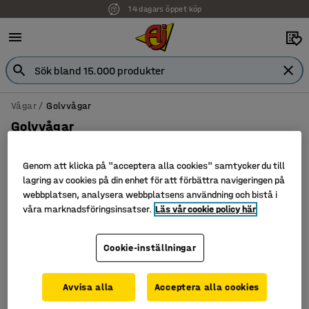
14 dagars öppet köp
Vågar
Golvvågar
Golvvågar
Genom att klicka på "acceptera alla cookies" samtycker du till
lagring av cookies på din enhet för att förbättra navigeringen på
Filtrera
Sortera
webbplatsen, analysera webbplatsens användning och bistå i
våra marknadsföringsinsatser.
Läs vår cookie policy här
1 produkter
Cookie-inställningar
Avvisa alla
Acceptera alla cookies