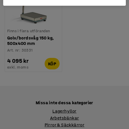
Finns i flera utföranden
Golv/bordsvåg 150 kg,
500x400 mm
Art. nr
:
30331
4 095 kr
KÖP
exkl. moms
Missa inte dessa kategorier
Lagerhyllor
Arbetsbänkar
Pirror & Säckkärror