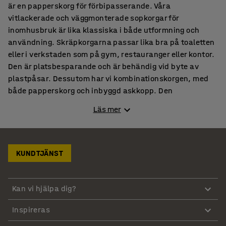
är en papperskorg för förbipasserande. Våra
vitlackerade och väggmonterade sopkorgar för
inomhusbruk är lika klassiska i både utformning och
användning. Skräpkorgarna passar lika bra på toaletten
eller i verkstaden som på gym, restauranger eller kontor.
Den är platsbesparande och är behändig vid byte av
plastpåsar. Dessutom har vi kombinationskorgen, med
både papperskorg och inbyggd askkopp. Den
cylinderformade avfallsmöbeln är lättplacerad i alla
Läs mer
utomhusmiljöer. Köp även till en pedalhink för
inomhusbruk, som blir ett utmärkt komplement till
papperskorgarna.
KUNDTJÄNST
Papperskorg med vipplock
Gör ett gott första intryck på besökare och få en trevlig
Kan vi hjälpa dig?
och ren arbetsmiljö både inom- och utomhus med
papperskorgar. Vare sig du behöver en liten papperskorg
Inspireras
att ha under ditt skrivbord, en större sopkorg utanför din
arbetsplats entré eller en papperskorg med vipplock för