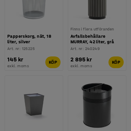
Finns i flera utföranden
Papperskorg, nät, 18
Avfallsbehållare
liter, silver
MURRAY, 42 liter, grå
Art. nr
:
125225
Art. nr
:
240249
145 kr
2 895 kr
KÖP
KÖP
exkl. moms
exkl. moms