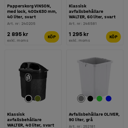
Papperskorg VINSON,
Klassisk
med lock, 400x630 mm,
avfallsbehållare
40 liter, svart
WALTER, 60 liter, svart
Art. nr
:
240205
Art. nr
:
246581
2 895 kr
1 295 kr
KÖP
KÖP
exkl. moms
exkl. moms
Klassisk
Avfallsbehållare OLIVER,
avfallsbehållare
90 liter, grå
WALTER, 40 liter, svart
Art. nr
:
252181