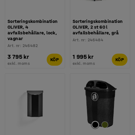
Sorteringskombination
Sorteringskombination
OLIVER, 4
OLIVER, 2 st 60 l
avfallsbehållare, lock,
avfallsbehållare, grå
vagnar
Art. nr
:
246484
Art. nr
:
246482
3 795 kr
1 995 kr
KÖP
KÖP
exkl. moms
exkl. moms