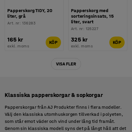
Papperskorg TIDY, 20
Papperskorg med
liter, grå
sorteringsinsats, 15
liter, svart
Art. nr
:
136283
Art. nr
:
125227
165 kr
325 kr
KÖP
KÖP
exkl. moms
exkl. moms
VISA FLER
Klassiska papperskorgar & sopkorgar
Papperskorgar från AJ Produkter finns i flera modeller.
Välj den klassiska utomhuskorgen tillverkad i polyeten,
som står emot väder och vind under lång tid framåt.
Genom sin klassiska modell syns det på långt håll att det