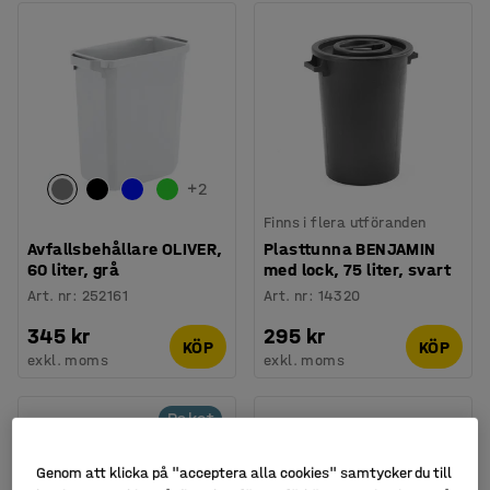
+
2
Finns i flera utföranden
Avfallsbehållare OLIVER,
Plasttunna BENJAMIN
60 liter, grå
med lock, 75 liter, svart
Art. nr
:
252161
Art. nr
:
14320
345 kr
295 kr
KÖP
KÖP
exkl. moms
exkl. moms
Paket
Genom att klicka på "acceptera alla cookies" samtycker du till