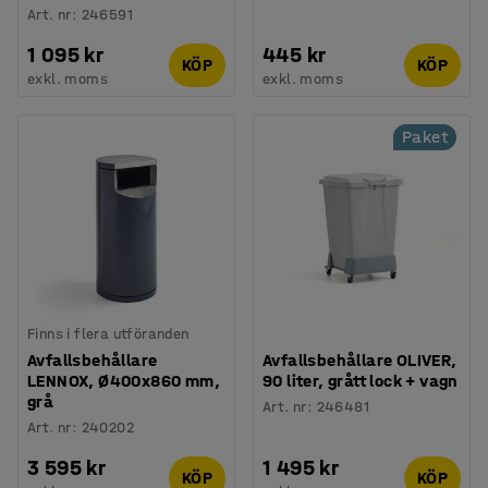
Art. nr
:
246591
1 095 kr
445 kr
KÖP
KÖP
exkl. moms
exkl. moms
Paket
Finns i flera utföranden
Avfallsbehållare
Avfallsbehållare OLIVER,
LENNOX, Ø400x860 mm,
90 liter, grått lock + vagn
grå
Art. nr
:
246481
Art. nr
:
240202
3 595 kr
1 495 kr
KÖP
KÖP