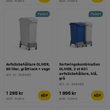
exkl. moms
exkl. moms
Paket
Paket
Avfallsbehållare OLIVER,
Sorteringskombination
60 liter, grått lock + vagn
OLIVER, 2 st 60 l
avfallsbehållare, blå,
Art. nr
:
246480
grå
Art. nr
:
246483
1 295 kr
1 995 kr
KÖP
KÖP
exkl. moms
exkl. moms