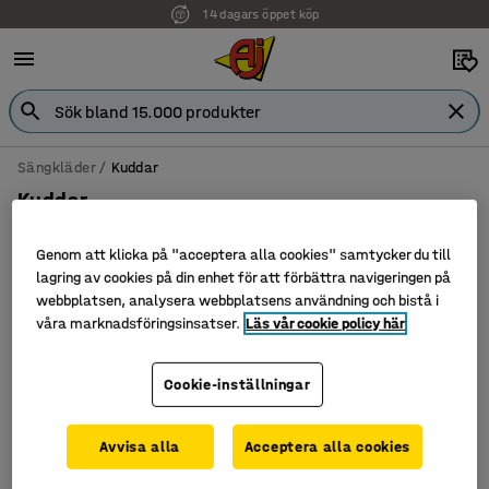
14 dagars öppet köp
Sängkläder
Kuddar
Kuddar
Genom att klicka på "acceptera alla cookies" samtycker du till
lagring av cookies på din enhet för att förbättra navigeringen på
webbplatsen, analysera webbplatsens användning och bistå i
Filtrera
Sortera
våra marknadsföringsinsatser.
Läs vår cookie policy här
1 produkter
Cookie-inställningar
Avvisa alla
Acceptera alla cookies