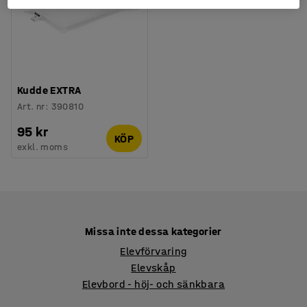
Kudde EXTRA
Art. nr
:
390810
95 kr
KÖP
exkl. moms
Missa inte dessa kategorier
Elevförvaring
Elevskåp
Elevbord - höj- och sänkbara