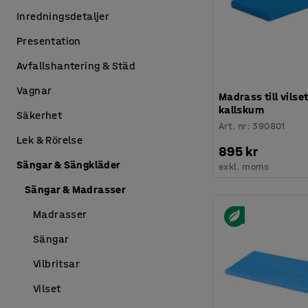
Inredningsdetaljer
Presentation
Avfallshantering & Städ
Vagnar
Madrass till vilse
kallskum
Säkerhet
Art. nr
:
390801
Lek & Rörelse
895 kr
Sängar & Sängkläder
exkl. moms
Sängar & Madrasser
Madrasser
Sängar
Vilbritsar
Vilset