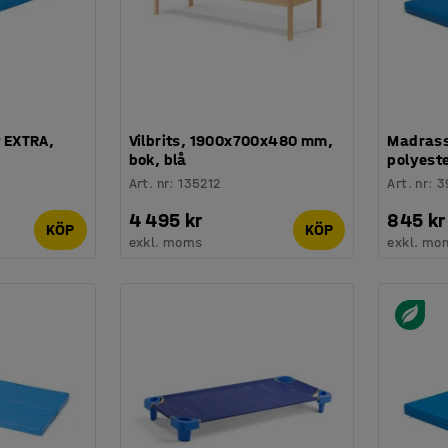
t EXTRA,
Vilbrits, 1900x700x480 mm,
Madrass 
bok, blå
polyeste
Art. nr
:
135212
Art. nr
:
3
4 495 kr
845 kr
KÖP
KÖP
exkl. moms
exkl. mo