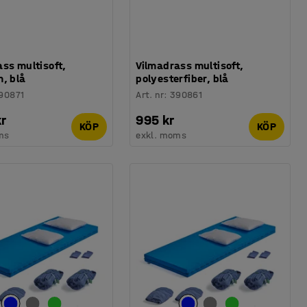
ss multisoft,
Vilmadrass multisoft,
, blå
polyesterfiber, blå
90871
Art. nr
:
390861
kr
995 kr
KÖP
KÖP
ms
exkl. moms