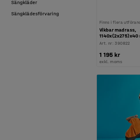
Sängkläder
Sängklädesförvaring
Finns i flera utföran
Vikbar madrass,
1140x(2x275)x40
Art. nr
:
390822
1 195 kr
exkl. moms