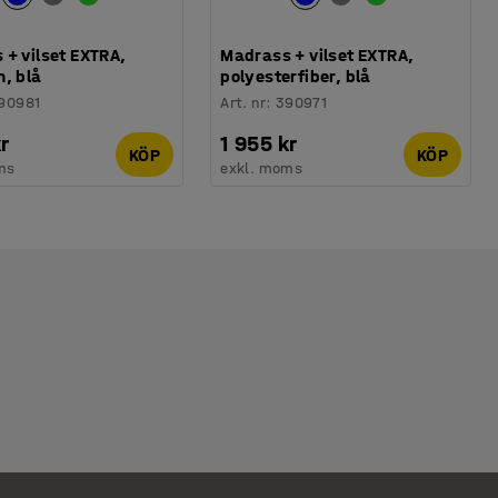
+ vilset EXTRA,
Madrass + vilset EXTRA,
, blå
polyesterfiber, blå
90981
Art. nr
:
390971
r
1 955 kr
KÖP
KÖP
ms
exkl. moms