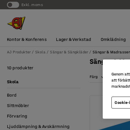
exkl. moms
Kontor & Konferens
Lager & Verkstad
Omklädning
AJ Produkter
Skola
Sängar & Sängkläder
Sängar & Madrasse
Sängar & Ma
10 produkter
Genom att 
Färg
Längd
att förbät
Skola
marknadsf
Bord
Cookie-
Sittmöbler
Förvaring
Ljuddämpning & Avskärmning