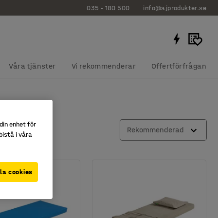
035 - 180 500
info@ajprodukter.se
Våra tjänster
Vi rekommenderar
Offertförfrågan
din enhet för
Rekommenderad
istå i våra
la cookies