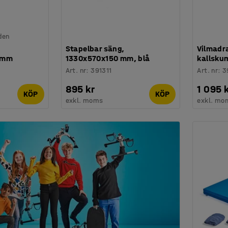
den
Stapelbar säng,
Vilmadra
 mm
1330x570x150 mm, blå
kallskum
Art. nr
:
391311
Art. nr
:
3
895 kr
1 095 
KÖP
KÖP
exkl. moms
exkl. mo