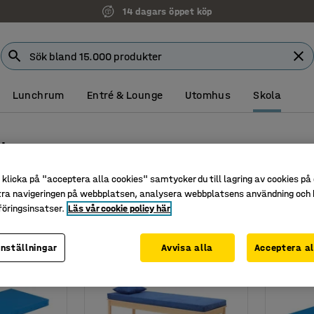
14 dagars öppet köp
Lunchrum
Entré & Lounge
Utomhus
Skola
r
drasser
klicka på "acceptera alla cookies" samtycker du till lagring av cookies på 
Höjd
Material
Vikt
tra navigeringen på webbplatsen, analysera webbplatsens användning och b
öringsinsatser.
Läs vår cookie policy här
inställningar
Avvisa alla
Acceptera al