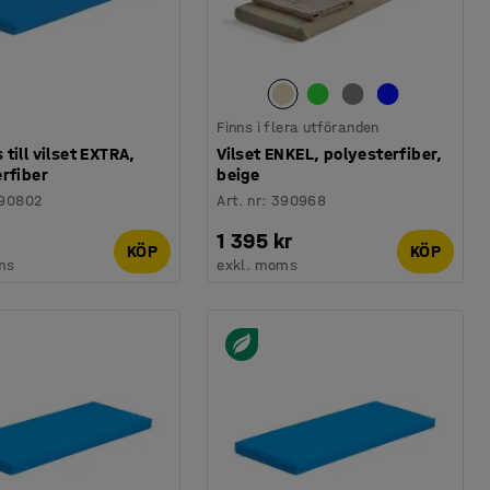
Finns i flera utföranden
till vilset EXTRA,
Vilset ENKEL, polyesterfiber,
rfiber
beige
90802
Art. nr
:
390968
1 395 kr
KÖP
KÖP
ms
exkl. moms