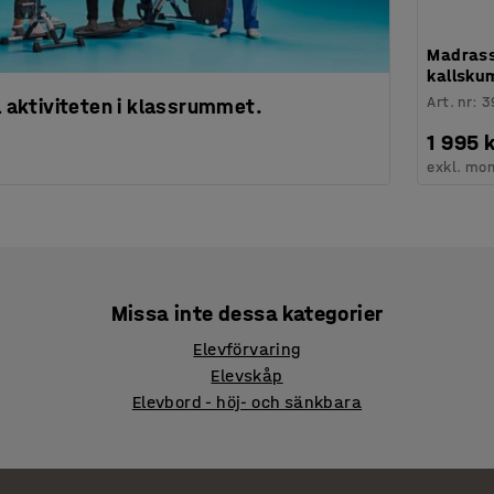
Madrass 
kallskum
Art. nr
:
3
ka aktiviteten i klassrummet.
1 995 k
exkl. mo
Missa inte dessa kategorier
Elevförvaring
Elevskåp
Elevbord - höj- och sänkbara