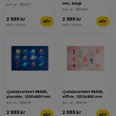
mm, beige
Art. nr
:
384117
Art. nr
:
384106
2 595 kr
2 995 kr
KÖP
KÖP
exkl. moms
exkl. moms
Ljudabsorbent IMAGE,
Ljudabsorbent IMAGE,
planeter, 1200x800 mm
siffror, 1200x800 mm
Art. nr
:
384115
Art. nr
:
384116
2 595 kr
2 595 kr
KÖP
KÖP