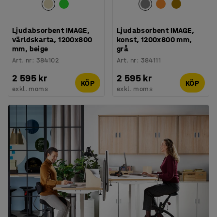
Ljudabsorbent IMAGE,
Ljudabsorbent IMAGE,
världskarta, 1200x800
konst, 1200x800 mm,
mm, beige
grå
Art. nr
:
384102
Art. nr
:
384111
2 595 kr
2 595 kr
KÖP
KÖP
exkl. moms
exkl. moms