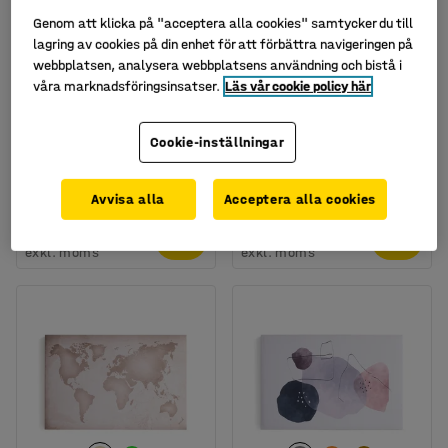
Genom att klicka på "acceptera alla cookies" samtycker du till
lagring av cookies på din enhet för att förbättra navigeringen på
webbplatsen, analysera webbplatsens användning och bistå i
våra marknadsföringsinsatser.
Läs vår cookie policy här
Finns i flera utföranden
Ljudabsorbent IMAGE,
Ljudabsorbent IMAGE,
Cookie-inställningar
världskarta, 1200x800
morgondis, del 1,
mm
1200x1200 mm
Art. nr
:
384114
Art. nr
:
384108
Avvisa alla
Acceptera alla cookies
2 595 kr
2 995 kr
KÖP
KÖP
exkl. moms
exkl. moms