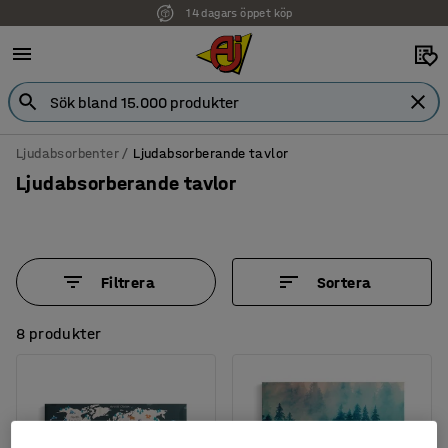
Faktura för företag
Ljudabsorbenter
Ljudabsorberande tavlor
Ljudabsorberande tavlor
Filtrera
Sortera
8 produkter