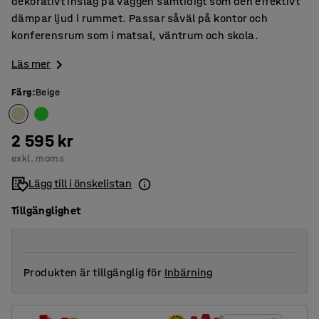
dekorativt inslag på väggen samtidigt som den effektivt
dämpar ljud i rummet. Passar såväl på kontor och
konferensrum som i matsal, väntrum och skola.
Läs mer
Färg
:
Beige
2 595 kr
exkl. moms
Lägg till i önskelistan
Tillgänglighet
Produkten är tillgänglig för
Inbärning