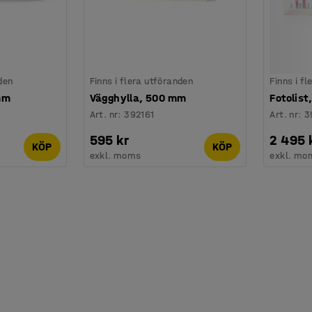
den
Finns i flera utföranden
Finns i f
mm
Vägghylla, 500 mm
Fotolis
Art. nr
:
392161
Art. nr
:
3
595 kr
2 495 
KÖP
KÖP
exkl. moms
exkl. mo