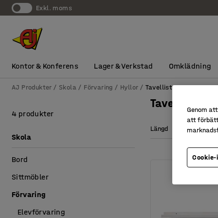
exkl. moms
Kontor & Konferens
Lager & Verkstad
Omklädning
AJ Produkter
Skola
Förvaring
Hyllor
Tavellister
Tavellister
Genom att 
4 produkter
att förbät
Längd
marknadsf
Skola
Cookie-
Bord
Sittmöbler
Förvaring
Elevförvaring