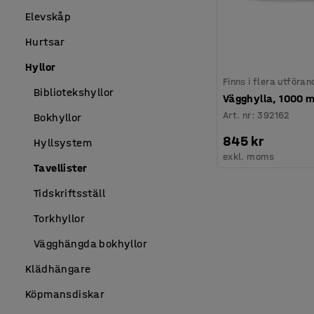
Elevskåp
Hurtsar
Hyllor
Finns i flera utföran
Bibliotekshyllor
Vägghylla, 1000 
Art. nr
:
392162
Bokhyllor
845 kr
Hyllsystem
exkl. moms
Tavellister
Tidskriftsställ
Torkhyllor
Vägghängda bokhyllor
Klädhängare
Köpmansdiskar