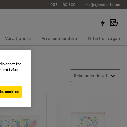
035 - 180 500
info@ajprodukter.se
Våra tjänster
Vi rekommenderar
Offertförfrågan
din enhet för
istå i våra
Rekommenderad
la cookies