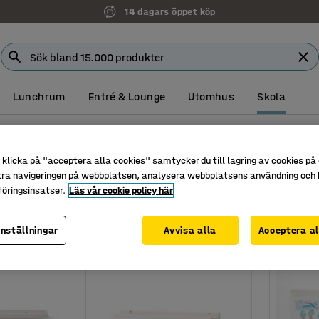
14 dagars öppet köp
Lunchrum
Entré & Lounge
Utomhus
Skola
klicka på "acceptera alla cookies" samtycker du till lagring av cookies på 
tra navigeringen på webbplatsen, analysera webbplatsens användning och b
öringsinsatser.
Läs vår cookie policy här
inställningar
Avvisa alla
Acceptera al