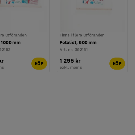
lera utföranden
Finns i flera utföranden
t, 1000 mm
Fotolist, 500 mm
92152
Art. nr
:
392151
kr
1 295 kr
KÖP
KÖP
ms
exkl. moms