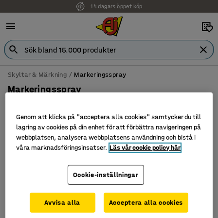
14 dagars öppet köp
Skyltar & Märkning
Markeringsspray
Markeringsspray
Genom att klicka på "acceptera alla cookies" samtycker du till
lagring av cookies på din enhet för att förbättra navigeringen på
Filtrera
Sortera
webbplatsen, analysera webbplatsens användning och bistå i
våra marknadsföringsinsatser.
Läs vår cookie policy här
1 produkter
Cookie-inställningar
Avvisa alla
Acceptera alla cookies