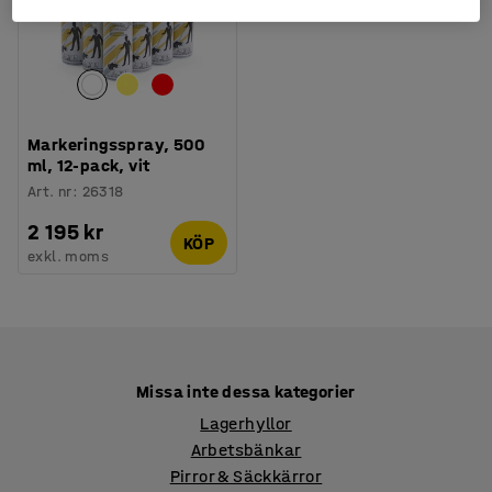
Markeringsspray, 500
ml, 12-pack, vit
Art. nr
:
26318
2 195 kr
KÖP
exkl. moms
Missa inte dessa kategorier
Lagerhyllor
Arbetsbänkar
Pirror & Säckkärror