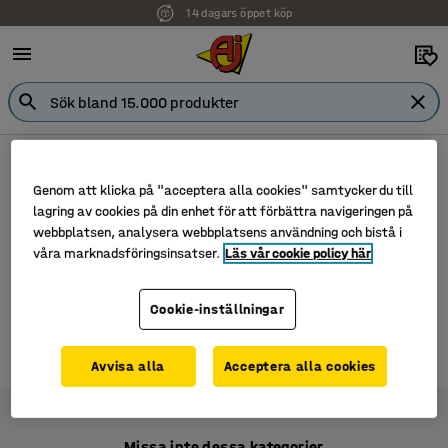
14 dagars öppet köp
Tillbehör
Skrivtavla
Genom att klicka på "acceptera alla cookies" samtycker du till
Det finns inga produkter i denna kategorin.
lagring av cookies på din enhet för att förbättra navigeringen på
Besök gärna
Tillbehör
webbplatsen, analysera webbplatsens användning och bistå i
våra marknadsföringsinsatser.
Läs vår cookie policy här
Cookie-inställningar
0 produkter
Avvisa alla
Acceptera alla cookies
Missa inte dessa kategorier