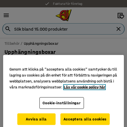
Faktura för företag
Tillbehör
Upphängningsboxar
Upphängningsboxar
Genom att klicka på "acceptera alla cookies" samtycker du till
lagring av cookies på din enhet för att förbättra navigeringen på
Filtrera
Sortera
webbplatsen, analysera webbplatsens användning och bistå i
våra marknadsföringsinsatser.
Läs vår cookie policy här
1 produkter
Cookie-inställningar
Avvisa alla
Acceptera alla cookies