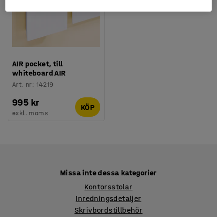
AIR pocket, till
whiteboard AIR
Art. nr
:
14219
995 kr
KÖP
exkl. moms
Missa inte dessa kategorier
Kontorsstolar
Inredningsdetaljer
Skrivbordstillbehör