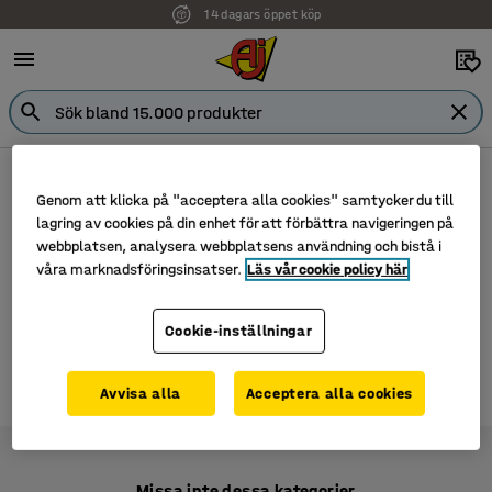
14 dagars öppet köp
Tillbehör
Rengöring
Genom att klicka på "acceptera alla cookies" samtycker du till
Det finns inga produkter i denna kategorin.
lagring av cookies på din enhet för att förbättra navigeringen på
Besök gärna
Tillbehör
webbplatsen, analysera webbplatsens användning och bistå i
våra marknadsföringsinsatser.
Läs vår cookie policy här
Cookie-inställningar
Avvisa alla
Acceptera alla cookies
0 produkter
Missa inte dessa kategorier