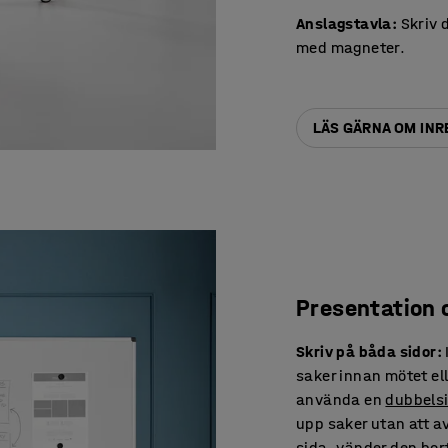
Anslagstavla:
Skriv d
med magneter.
LÄS GÄRNA OM IN
Presentation 
Skriv på båda sidor:
saker innan mötet el
använda en
dubbelsi
upp saker utan att av
sida, vänder den bort