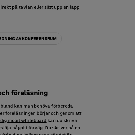
irekt på tavlan eller sätt upp en lapp
REDNING AV KONFERENSRUM
och föreläsning
Ibland kan man behöva förbereda
ler föreläsningen börjar och genom att
dig mobil whiteboard
kan du skriva
slöja något i förväg. Du skriver på en
 från dina kollegor och när det är