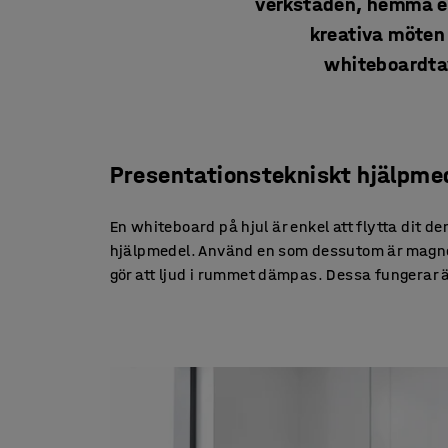
verkstaden, hemma ell
kreativa möten 
whiteboardtav
Presentationstekniskt hjälpme
En whiteboard på hjul är enkel att flytta dit de
hjälpmedel. Använd en som dessutom är magneti
gör att ljud i rummet dämpas. Dessa fungera