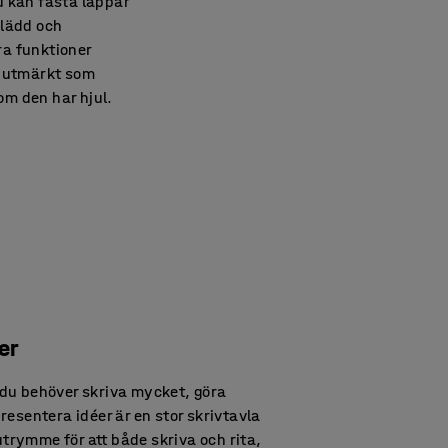
 kan fästa lappar
klädd och
ra funktioner
r utmärkt som
om den har hjul.
er
 du behöver skriva mycket, göra
resentera idéer är en stor skrivtavla
 utrymme för att både skriva och rita,