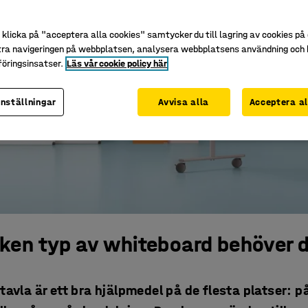
klicka på "acceptera alla cookies" samtycker du till lagring av cookies på 
tra navigeringen på webbplatsen, analysera webbplatsens användning och b
öringsinsatser.
Läs vår cookie policy här
inställningar
Avvisa alla
Acceptera al
lken typ av whiteboard behöver 
avla är ett bra hjälpmedel på de flesta platser: på