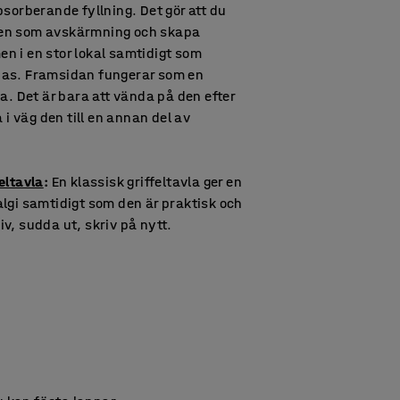
bsorberande fyllning. Det gör att du
en som avskärmning och skapa
n i en stor lokal samtidigt som
as. Framsidan fungerar som en
la. Det är bara att vända på den efter
a i väg den till en annan del av
eltavla
:
En klassisk griffeltavla ger en
lgi samtidigt som den är praktisk och
v, sudda ut, skriv på nytt.
n