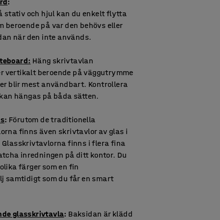
rd
:
 stativ och hjul kan du enkelt flytta
m beroende på var den behövs eller
idan när den inte används.
teboard:
Häng skrivtavlan
ler vertikalt beroende på väggutrymme
er blir mest användbart. Kontrollera
l kan hängas på båda sätten.
as
:
Förutom de traditionella
rna finns även skrivtavlor av glas i
Glasskrivtavlorna finns i flera fina
matcha inredningen på ditt kontor. Du
lika färger som en fin
j samtidigt som du får en smart
de glasskrivtavla
:
Baksidan är klädd