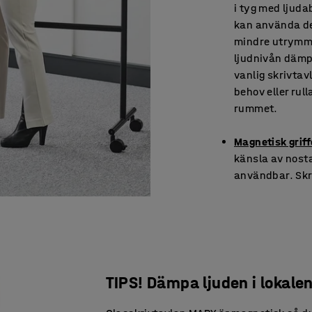
i tyg med ljuda
kan använda d
mindre utrymme
ljudnivån dämp
vanlig skrivtav
behov eller rull
rummet.
Magnetisk griff
känsla av nosta
användbar. Skri
TIPS! Dämpa ljuden i lokale