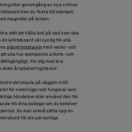
rming eller genomgång av nya rutiner.
teboard kan du fästa till exempel
 med magneter på tavlan.
 bra sätt att hålla koll på vad som ska
p en whiteboard väl synlig för alla
nns
planeringstavlor
med vecko- och
tt alla har exempelvis arbets- och
ttillgängligt. För dig med bra
s även årsplaneringstavlor.
ndre skrivtavla på väggen intill
rkt för noteringar och fungerar som
iktiga händelser eller använd den för
ande till dina kollegor om du behöver
period. Du kan också sätta upp en
 skrivbord för din personliga