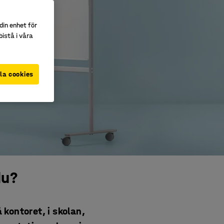
din enhet för
istå i våra
la cookies
du?
 kontoret, i skolan,