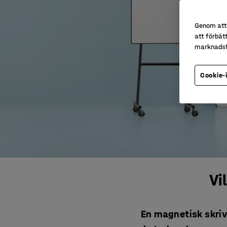
Genom att 
att förbät
marknadsf
Cookie-
Vi
En magnetisk skrivt