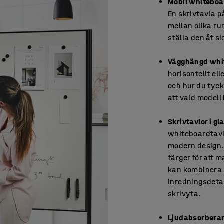
Mobil whiteboa
En skrivtavla på
mellan olika ru
ställa den åt s
Vägghängd whi
horisontellt el
och hur du tyck
att vald model
Skrivtavlor i gl
whiteboardtavlo
modern design. 
färger för att 
kan kombinera o
inredningsdetal
skrivyta.
Ljudabsorberan