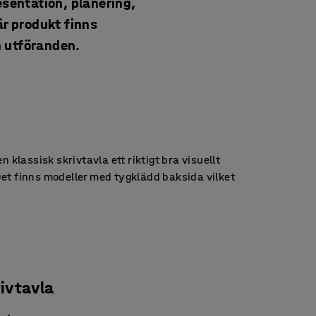
esentation, planering,
är produkt finns
ch utföranden.
n klassisk skrivtavla ett riktigt bra visuellt
et finns modeller med tygklädd baksida vilket
rivtavla