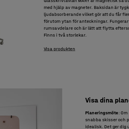
Glasskrivtavlan MARY är magnetisk så du
med hjälp av magneter. Baksidan är tyg
ljudabsorberande vilket gör att du får fle
förutom ytan för anteckningar. Fungera
rumsavdelare och är lätt att flytta efters
Finns i två storlekar.
Visa produkten
Visa dina plan
Planeringsmöte
: Om
snabba skisser och p
idealisk. Det ger dig