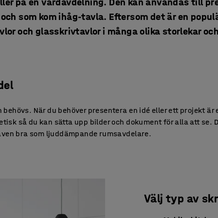
er på en vårdavdelning. Den kan användas till pr
och som kom ihåg-tavla. Eftersom det är en popul
lor och glasskrivtavlor i många olika storlekar o
del
n behövs. När du behöver presentera en idé eller ett projekt är e
sk så du kan sätta upp bilder och dokument för alla att se. D
r även bra som ljuddämpande rumsavdelare.
Välj typ av sk