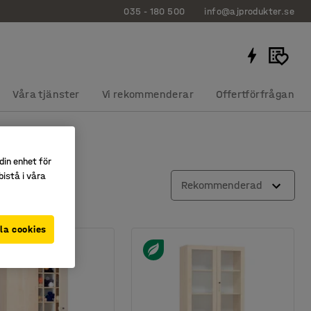
035 - 180 500
info@ajprodukter.se
Våra tjänster
Vi rekommenderar
Offertförfrågan
din enhet för
istå i våra
Rekommenderad
la cookies