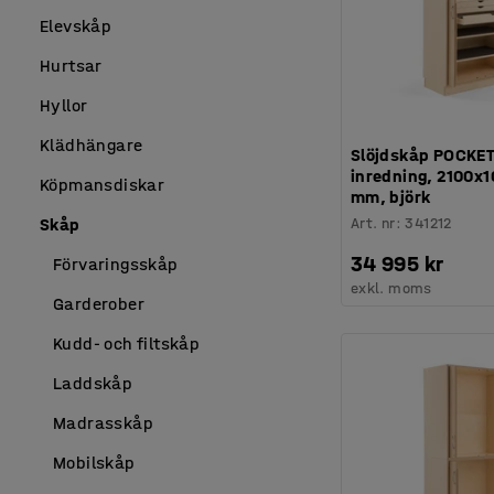
Elevskåp
Hurtsar
Hyllor
Klädhängare
Slöjdskåp POCKET
inredning, 2100x
Köpmansdiskar
mm, björk
Art. nr
:
341212
Skåp
34 995 kr
Förvaringsskåp
exkl. moms
Garderober
Kudd- och filtskåp
Laddskåp
Madrasskåp
Mobilskåp