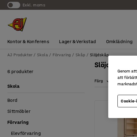
exkl. moms
Kontor & Konferens
Lager & Verkstad
Omklädning
AJ Produkter
Skola
Förvaring
Skåp
Slöjdskåp
Slöjdskåp
6 produkter
Genom att 
att förbät
Färg
Höjd
marknadsf
Skola
Bord
Cookie-
Sittmöbler
Förvaring
Elevförvaring