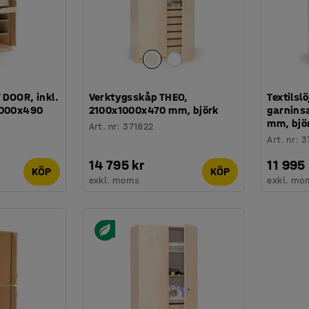
 DOOR, inkl.
Verktygsskåp THEO,
Textilsl
1000x490
2100x1000x470 mm, björk
garnins
mm, bjö
Art. nr
:
371822
Art. nr
:
3
14 795 kr
11 995 
KÖP
KÖP
exkl. moms
exkl. mo