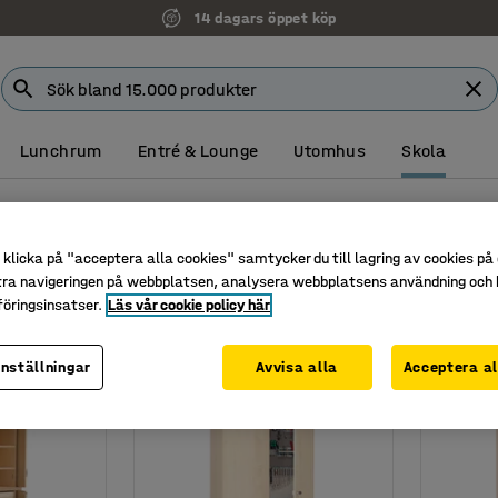
14 dagars öppet köp
Lunchrum
Entré & Lounge
Utomhus
Skola
klicka på "acceptera alla cookies" samtycker du till lagring av cookies på 
tra navigeringen på webbplatsen, analysera webbplatsens användning och b
Bredd
Djup
öringsinsatser.
Läs vår cookie policy här
inställningar
Avvisa alla
Acceptera al