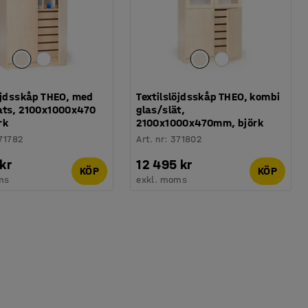
öjdsskåp THEO, med
Textilslöjdsskåp THEO, kombi
ats, 2100x1000x470
glas/slät,
rk
2100x1000x470mm, björk
71782
Art. nr
:
371802
kr
12 495 kr
KÖP
KÖP
ms
exkl. moms