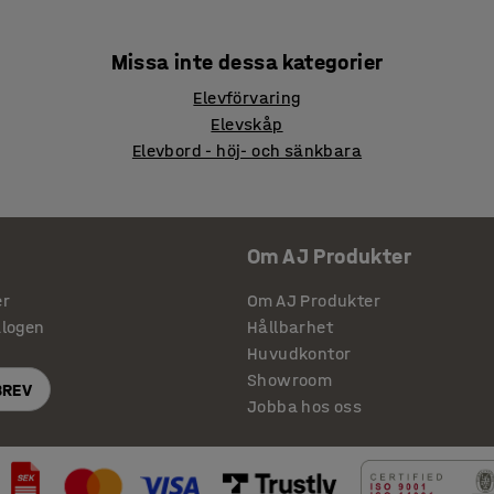
Missa inte dessa kategorier
Elevförvaring
Elevskåp
Elevbord - höj- och sänkbara
Om AJ Produkter
er
Om AJ Produkter
alogen
Hållbarhet
Huvudkontor
Showroom
BREV
Jobba hos oss