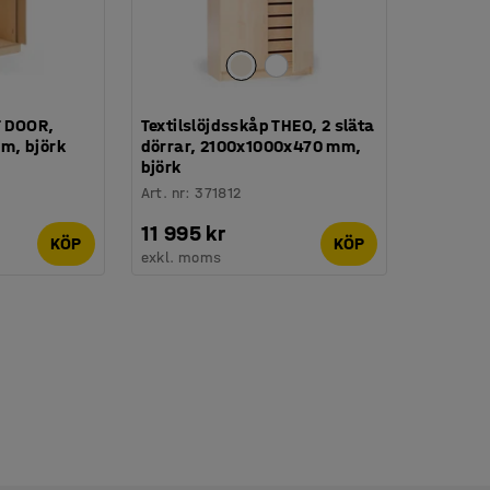
T DOOR,
Textilslöjdsskåp THEO, 2 släta
m, björk
dörrar, 2100x1000x470 mm,
björk
Art. nr
:
371812
11 995 kr
KÖP
KÖP
exkl. moms