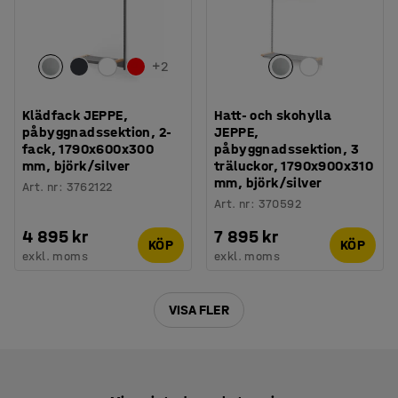
+
2
Klädfack JEPPE,
Hatt- och skohylla
påbyggnadssektion, 2-
JEPPE,
fack, 1790x600x300
påbyggnadssektion, 3
mm, björk/silver
träluckor, 1790x900x310
mm, björk/silver
Art. nr
:
3762122
Art. nr
:
370592
4 895 kr
7 895 kr
KÖP
KÖP
exkl. moms
exkl. moms
VISA FLER