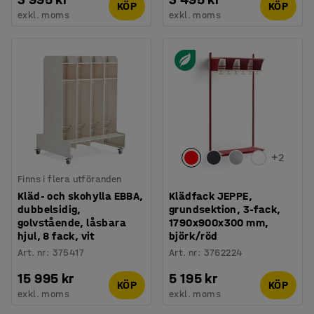
KÖP
KÖP
exkl. moms
exkl. moms
+
2
Finns i flera utföranden
Kläd- och skohylla EBBA,
Klädfack JEPPE,
dubbelsidig,
grundsektion, 3-fack,
golvstående, låsbara
1790x900x300 mm,
hjul, 8 fack, vit
björk/röd
Art. nr
:
375417
Art. nr
:
3762224
15 995 kr
5 195 kr
KÖP
KÖP
exkl. moms
exkl. moms