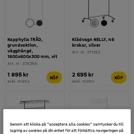
Kapphylla TRÅD,
Klädvagn NELLY, 46
grundsektion,
krokar, silver
vägghängd,
Art. nr
:
371252
1800x600x300 mm, vit
Art. nr
:
378354
1 895 kr
2 695 kr
KÖP
KÖP
exkl. moms
exkl. moms
Genom att klicka på "acceptera alla cookies" samtycker du till
lagring av cookies på din enhet för att förbättra navigeringen på