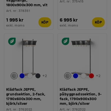
vägghängd,
Art. nr
:
375415
1800x900x300 mm, vit
Art. nr
:
378351
1 995 kr
6 995 kr
KÖP
KÖP
exkl. moms
exkl. moms
+
2
+
2
Klädfack JEPPE,
Klädfack JEPPE,
grundsektion, 2-fack,
påbyggnadssektion, 3-
1790x600x300 mm,
fack, 1790x900x300
björk/silver
mm, björk/silver
Art. nr
:
3762022
Art. nr
:
3762322