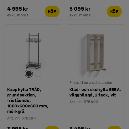
4 995 kr
5 095 kr
KÖP
KÖP
exkl. moms
exkl. moms
Finns i flera utföranden
Kapphylla TRÅD,
Kläd- och skohylla EBBA,
grundsektion,
vägghängd, 2 fack, vit
fristående,
Art. nr
:
375409
1800x600x600 mm,
mörkgrå
Art. nr
:
378384
3 995 kr
3 495 kr