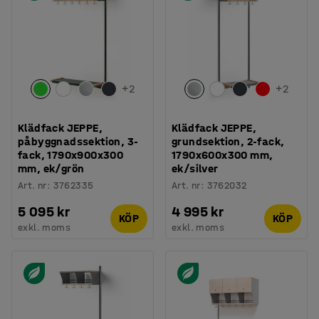
+
2
+
2
Klädfack JEPPE,
Klädfack JEPPE,
påbyggnadssektion, 3-
grundsektion, 2-fack,
fack, 1790x900x300
1790x600x300 mm,
mm, ek/grön
ek/silver
Art. nr
:
3762335
Art. nr
:
3762032
5 095 kr
4 995 kr
KÖP
KÖP
exkl. moms
exkl. moms