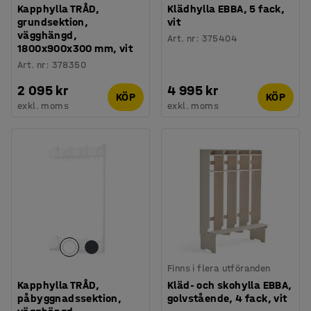
Kapphylla TRÅD,
Klädhylla EBBA, 5 fack,
grundsektion,
vit
vägghängd,
Art. nr
:
375404
1800x900x300 mm, vit
Art. nr
:
378350
2 095 kr
4 995 kr
KÖP
KÖP
exkl. moms
exkl. moms
Finns i flera utföranden
Kapphylla TRÅD,
Kläd- och skohylla EBBA,
påbyggnadssektion,
golvstående, 4 fack, vit