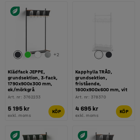
+
2
Klädfack JEPPE,
Kapphylla TRÅD,
grundsektion, 3-fack,
grundsektion,
1790x900x300 mm,
fristående,
ek/mörkgrå
1800x900x600 mm, vit
Art. nr
:
3762233
Art. nr
:
378370
5 195 kr
4 695 kr
KÖP
KÖP
exkl. moms
exkl. moms